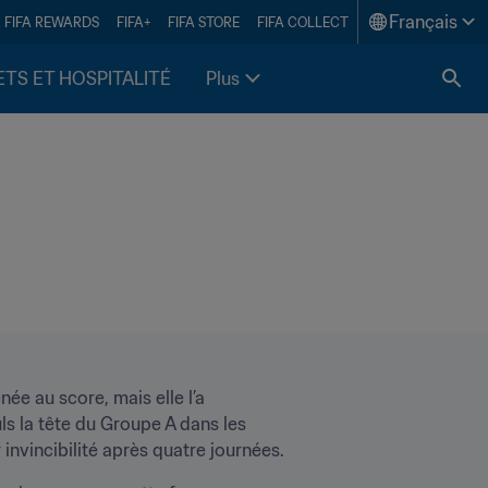
Français
FIFA REWARDS
FIFA+
FIFA STORE
FIFA COLLECT
ETS ET HOSPITALITÉ
Plus
e au score, mais elle l’a 
ls la tête du Groupe A dans les 
invincibilité après quatre journées.