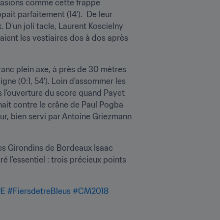
ccasions comme cette frappe 
it parfaitement (14’).  De leur 
’un joli tacle, Laurent Koscielny 
aient les vestiaires dos à dos après 
anc plein axe, à près de 30 mètres 
igne (0:1, 54’). Loin d’assommer les 
 l’ouverture du score quand Payet 
hait contre le crâne de Paul Pogba 
teur, bien servi par Antoine Griezmann 
des Girondins de Bordeaux Isaac 
 l’essentiel : trois précieux points 
UE
#FiersdetreBleus
#CM2018