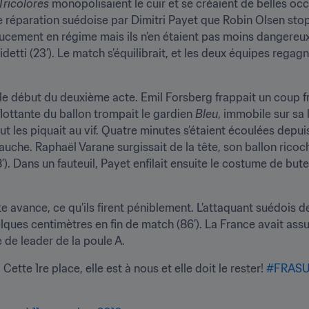
Tricolores
 monopolisaient le cuir et se créaient de belles o
e réparation suédoise par Dimitri Payet que Robin Olsen stoppa
ement en régime mais ils n’en étaient pas moins dangereux. D
tti (23’). Le match s’équilibrait, et les deux équipes regagn
le début du deuxième acte. Emil Forsberg frappait un coup fr
flottante du ballon trompait le gardien 
Bleu
, immobile sur sa l
les piquait au vif. Quatre minutes s’étaient écoulées depuis
uche. Raphaël Varane surgissait de la tête, son ballon ricoc
58’). Dans un fauteuil, Payet enfilait ensuite le costume de bu
te avance, ce qu’ils firent péniblement. L’attaquant suédois 
lques centimètres en fin de match (86’). La France avait assuré
e de leader de la poule A.
! Cette 1re place, elle est à nous et elle doit le rester! 
#FRAS