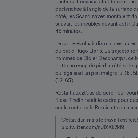
L’entame française était bonne. Les 
déclenchée à l’angle de la surface d
côté, les Scandinaves montaient douc
sauvait les meubles devant John Guide
45 minutes.
Le score évoluait dix minutes après 
du but d’Hugo Lloris. La trajectoire 
hommes de Didier Deschamps, ce but 
botta un coup de pied arrêté côté ga
qui égalisait un peu malgré lui (1:1, 
(1:2, 65’).
Restait aux 
Bleus
 de gérer leur cour
Kiese Thelin ratait le cadre pour que
sur la route de la Russie et une plac
C'était dur, mais le travail est fait 
pic.twitter.com/nUlXXk2k19