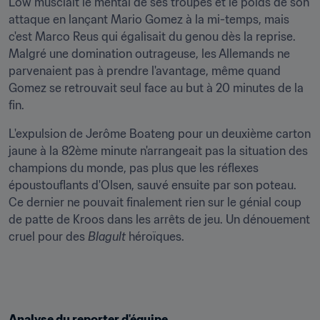
Löw musclait le mental de ses troupes et le poids de son 
attaque en lançant Mario Gomez à la mi-temps, mais 
c'est Marco Reus qui égalisait du genou dès la reprise. 
Malgré une domination outrageuse, les Allemands ne 
parvenaient pas à prendre l'avantage, même quand 
Gomez se retrouvait seul face au but à 20 minutes de la 
fin.
L'expulsion de Jerôme Boateng pour un deuxième carton 
jaune à la 82ème minute n'arrangeait pas la situation des 
champions du monde, pas plus que les réflexes 
époustouflants d'Olsen, sauvé ensuite par son poteau. 
Ce dernier ne pouvait finalement rien sur le génial coup 
de patte de Kroos dans les arrêts de jeu. Un dénouement 
cruel pour des 
Blagult
 héroïques.
Analyse du reporter d'équipe