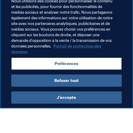
Nous utilisons des cookies pour personnaliser le contenu
À venir (Groupe F)
et les publicités, pour fournir des fonctionnalités de
médias sociaux et analyser notre trafic. Nous partageons
République de Corée - Allemagne, 27 juin, Kazan
également des informations sur votre utilisation de notre
site avec nos partenaires analytiques, publicitaires et de
Mexique - Suède, 27 juin, Iekaterinbourg
médias sociaux. Vous pouvez choisir vos préférences en
cliquant sur les boutons de droite, et déposer une
demande d’opposition à la vente / la transmission de vos
Votre opinion
données personnelles.
Portail de protection des
données
Supporters de l'Allemagne
 | 
Supporters de la Suède
Préférences
Suivez la Coupe du Monde de la FIFA, Russie 2018™
sur 
Twitter
|
 sur 
Facebook
 | sur 
Instagram
Refuser tout
J’accepte