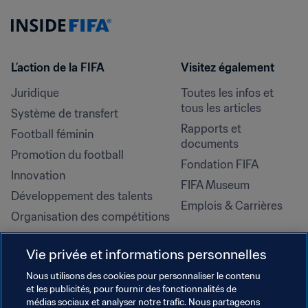
L’action de la FIFA
Visitez également
Juridique
Toutes les infos et 
tous les articles
Système de transfert
Rapports et 
Football féminin
documents
Promotion du football
Fondation FIFA
Innovation
FIFA Museum
Développement des talents
Emplois & Carrières
Organisation des compétitions
Développement durable
Vie privée et informations personnelles
Droits de l'homme et lutte contre 
la discrimination
Nous utilisons des cookies pour personnaliser le contenu
et les publicités, pour fournir des fonctionnalités de
Santé et médical
médias sociaux et analyser notre trafic. Nous partageons