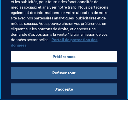
et les publicités, pour fournir des fonctionnalités de
sélection.
médias sociaux et analyser notre trafic. Nous partageons
également des informations sur votre utilisation de notre
Modèle de combativité et de dépassement de soi, 
site avec nos partenaires analytiques, publicitaires et de
médias sociaux. Vous pouvez choisir vos préférences en
Falcao est une source d’inspiration et de motivation 
cliquant sur les boutons de droite, et déposer une
pour la nouvelle vague 
cafetera
, comme le confirme 
demande d’opposition à la vente / la transmission de vos
Uribe. "On a beaucoup de choses à apprendre de lui, de 
données personnelles.
Portail de protection des
son professionnalisme, de sa faculté à tout donner, de sa 
données
pugnacité", conclut le milieu de terrain.
Préférences
Refuser tout
J’accepte
L’action de la FIFA
Visitez également