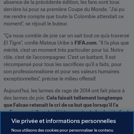
absence de la précédente édition, les fans sont tous 
derrière lui pour sa première Coupe du Monde. "J’ai pu 
me rendre compte que toute la Colombie attendait ce 
moment", se réjouit le buteur.
"Ça nous comble de joie car on sait tout ce qu’a traversé 
El Tigre
", confie Mateus Uribe à 
FIFA.com
. "Il l’a plus que 
mérité, c’est un moment très particulier pour lui. Notre 
rôle, c’est de l’accompagner. C’est un battant. Il est 
récompensé pour tous les sacrifices qu’il a faits, pour 
son professionnalisme et pour ses valeurs humaines 
exceptionnelles", précise le milieu offensif.
Aujourd’hui, les larmes de rage de 2014 ont fait place à 
des larmes de joie. 
Cela faisait tellement longtemps 
que Falcao retenait le cri de ce but que lorsqu’il l’a 
enfin poussé, il a retenti à travers toute la planète foot.
"On est très contents pour lui. Ça récompense tout son 
Vie privée et informations personnelles
travail et toute sa persévérance", ajoute Abel Aguilar, 
Nous utilisons des cookies pour personnaliser le contenu
coéquipier de Falcao depuis les catégories de jeunes en 