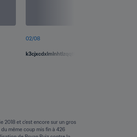
02
/
08
k3cjxcdxlmlnhtlzqqt6.jpg
e 2018 et c'est encore sur un gros 
 du même coup mis fin à 426 
sation de Bryan Ruiz contre la 