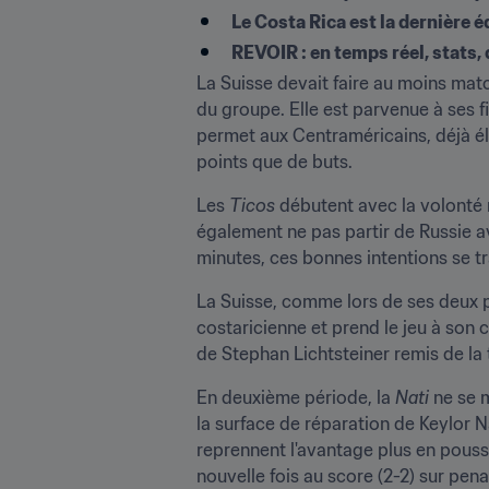
Le Costa Rica est la dernière é
REVOIR : en temps réel, stats,
La Suisse devait faire au moins matc
du groupe. Elle est parvenue à ses f
permet aux Centraméricains, déjà él
points que de buts.
Les 
Ticos
 débutent avec la volonté 
également ne pas partir de Russie av
minutes, ces bonnes intentions se t
La Suisse, comme lors de ses deux p
costaricienne et prend le jeu à son 
de Stephan Lichtsteiner remis de la
En deuxième période, la 
Nati
 ne se 
la surface de réparation de Keylor N
reprennent l'avantage plus en poussa
nouvelle fois au score (2-2) sur pena