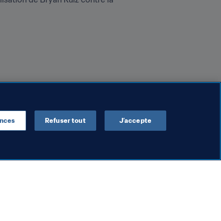
ences
Refuser tout
J’accepte