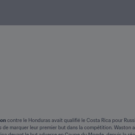
ton
 contre le Honduras avait qualifié le Costa Rica pour Russi
s
 de marquer leur premier but dans la compétition. Waston a
ca devant le but adverse en Coupe du Monde, depuis la réali