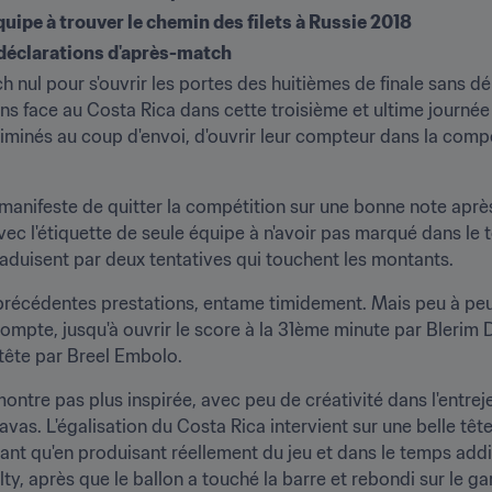
quipe à trouver le chemin des filets à Russie 2018
 déclarations d'après-match
h nul pour s'ouvrir les portes des huitièmes de finale sans dé
ins face au Costa Rica dans cette troisième et ultime journée
iminés au coup d'envoi, d'ouvrir leur compteur dans la compé
manifeste de quitter la compétition sur une bonne note après l
ec l'étiquette de seule équipe à n'avoir pas marqué dans le t
raduisent par deux tentatives qui touchent les montants.
récédentes prestations, entame timidement. Mais peu à peu, e
compte, jusqu'à ouvrir le score à la 31ème minute par Blerim D
 tête par Breel Embolo.
montre pas plus inspirée, avec peu de créativité dans l'entrej
avas. L'égalisation du Costa Rica intervient sur une belle têt
nt qu'en produisant réellement du jeu et dans le temps addit
lty, après que le ballon a touché la barre et rebondi sur le ga