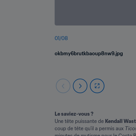
01
/
08
okbmy6brutkbaoup8nw9.jpg
Le saviez-vous ?
Une tête puissante de 
Kendall Was
coup de tête qu'il a permis aux 
Tico
minutes de mutisme pour le Costa Ri