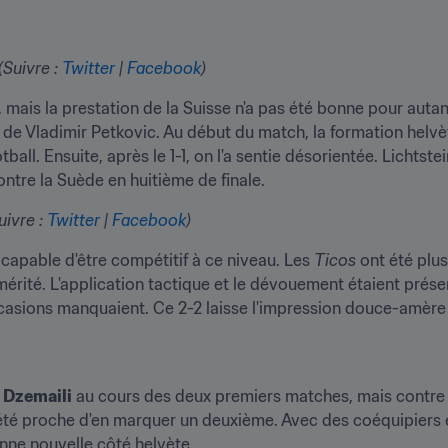
Suivre : 
Twitter
 | 
Facebook
)
, mais la prestation de la Suisse n'a pas été bonne pour aut
e de Vladimir Petkovic. Au début du match, la formation helv
ball. Ensuite, après le 1-1, on l'a sentie désorientée. Lichtste
ontre la Suède en huitième de finale.
ivre : 
Twitter
 | 
Facebook
)
 capable d'être compétitif à ce niveau. Les 
Ticos
 ont été plu
 mérité. L'application tactique et le dévouement étaient prés
casions manquaient. Ce 2-2 laisse l'impression douce-amère q
 Dzemaili
 au cours des deux premiers matches, mais contre le 
été proche d'en marquer un deuxième. Avec des coéquipiers e
onne nouvelle côté helvète.