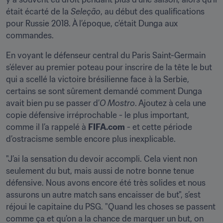
était écarté de la 
Seleção
, au début des qualifications 
pour Russie 2018. À l’époque, c’était Dunga aux 
commandes.
En voyant le défenseur central du Paris Saint-Germain 
s’élever au premier poteau pour inscrire de la tête le but 
qui a scellé la victoire brésilienne face à la Serbie, 
certains se sont sûrement demandé comment Dunga 
avait bien pu se passer d’
O Mostro
. Ajoutez à cela une 
copie défensive irréprochable - le plus important, 
comme il l’a rappelé à 
FIFA.com
 - et cette période 
d’ostracisme semble encore plus inexplicable.
"J’ai la sensation du devoir accompli. Cela vient non 
seulement du but, mais aussi de notre bonne tenue 
défensive. Nous avons encore été très solides et nous 
assurons un autre match sans encaisser de but", s’est 
réjoui le capitaine du PSG. "Quand les choses se passent 
comme ça et qu’on a la chance de marquer un but, on 