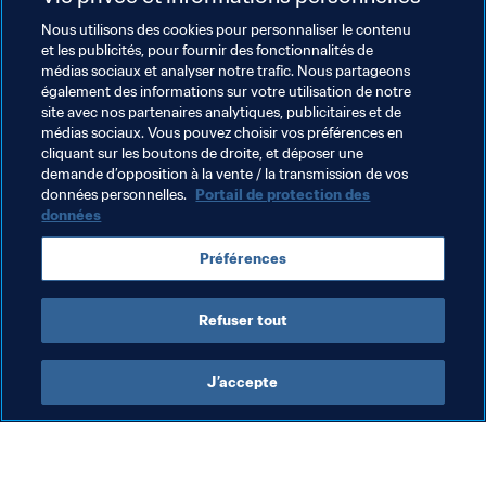
À Moscou, ce grand sensible a laissé éclater sa joie, en 
Nous utilisons des cookies pour personnaliser le contenu
conservant toutefois une certaine retenue. Celle d’un 
et les publicités, pour fournir des fonctionnalités de
homme qui sait mieux que quiconque qu’au Brésil, on 
médias sociaux et analyser notre trafic. Nous partageons
peut passer de l’euphorie à la détresse en un clin d’œil.
également des informations sur votre utilisation de notre
site avec nos partenaires analytiques, publicitaires et de
C’est d’ailleurs pour cela qu’un défenseur central de son 
médias sociaux. Vous pouvez choisir vos préférences en
calibre est resté en marge de la sélection pendant aussi 
cliquant sur les boutons de droite, et déposer une
demande d’opposition à la vente / la transmission de vos
longtemps. Tite a essayé de le réhabiliter 
données personnelles.
Portail de protection des
progressivement et il récolte aujourd’hui les fruits de son 
données
travail. Et l’on connaît désormais la réponse à une 
question que plus personne ne pose aujourd’hui.
Préférences
Refuser tout
J’accepte