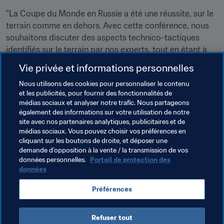
"La Coupe du Monde en Russie a été une réussite, sur le 
terrain comme en dehors. Avec cette conférence, nous 
souhaitons discuter des aspects technico-tactiques 
identifiés sur le terrain par nos experts, tout en étant à 
l’écoute des retours de nos associations membres. Une 
Vie privée et informations personnelles
Coupe du Monde doit être perçue comme une 
Nous utilisons des cookies pour personnaliser le contenu
plateforme dont il est possible d’apprendre et qui est 
et les publicités, pour fournir des fonctionnalités de
surtout susceptible d’avoir un impact sur le 
médias sociaux et analyser notre trafic. Nous partageons
développement technique dans le monde entier. En 
également des informations sur votre utilisation de notre
organisant une seule et unique conférence cette année, 
site avec nos partenaires analytiques, publicitaires et de
médias sociaux. Vous pouvez choisir vos préférences en
nous initions un dialogue footballistique plus global, plus 
cliquant sur les boutons de droite, et déposer une
riche et plus diversifié", a déclaré Zvonimir Boban, 
demande d’opposition à la vente / la transmission de vos
Secrétaire Général adjoint de la FIFA.
données personnelles.
Portail de protection des
données
La Conférence de la FIFA sur le football : analyse de la 
Coupe du Monde de la FIFA, Russie 2018™ se tiendra la 
Préférences
veille de la cérémonie des The Best – FIFA Football 
Awards.
Refuser tout