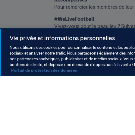
Pour remercier les membres de leur tr
#WeLiveFootball
Vivez-vous pour le beau jeu ? Suive
le football aux quatre coins de la pl
Vie privée et informations personnelles
Pour de plus amples informations, 
Nous utilisons des cookies pour personnaliser le contenu et les public
sociaux et analyser notre trafic. Nous partageons également des inform
nos partenaires analytiques, publicitaires et de médias sociaux. Vous 
boutons de droite, et déposer une demande d’opposition à la vente / 
Portail de protection des données
L’action de la FIFA
Juridique
Système de transfert
Football féminin