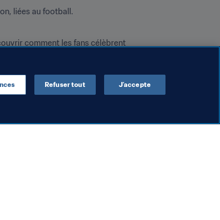
n, liées au football.
ouvrir comment les fans célèbrent 
ences
Refuser tout
J’accepte