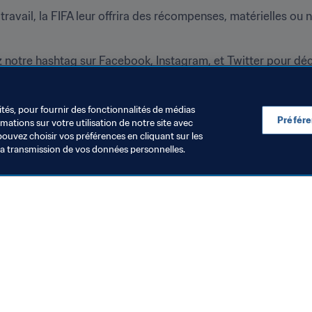
avail, la FIFA leur offrira des récompenses, matérielles ou no
z notre hashtag sur Facebook, Instagram, et Twitter pour déc
anète.
contactez-nous à l'adresse fanmovement@fifa.org.
ités, pour fournir des fonctionnalités de médias
Préfér
ations sur votre utilisation de notre site avec
pouvez choisir vos préférences en cliquant sur les
la transmission de vos données personnelles.
Visitez également
Toutes les infos et tous les articles
Rapports et documents
Fondation FIFA