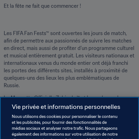
Et la fête ne fait que commencer !
Les FIFA Fan Fests™ sont ouvertes les jours de match, 
afin de permettre aux passionnés de suivre les matches 
en direct, mais aussi de profiter d’un programme culturel 
et musical entièrement gratuit. Les visiteurs nationaux et 
internationaux venus du monde entier ont déjà franchi 
les portes des différents sites, installés à proximité de 
quelques-uns des lieux les plus emblématiques de 
Russie.
La Mascotte Officielle Zabivaka™ et les ambassadeurs 
Marcel Desailly et Aleksandr Kerzhakov sont 
Vie privée et informations personnelles
actuellement en tournée à travers toute la Russie pour 
Nous utilisons des cookies pour personnaliser le contenu
saluer et rencontrer les visiteurs de la FIFA Fan Fest™.
et les publicités, pour fournir des fonctionnalités de
médias sociaux et analyser notre trafic. Nous partageons
Depuis la Coupe du Monde de la FIFA 2006™ en 
également des informations sur votre utilisation de notre