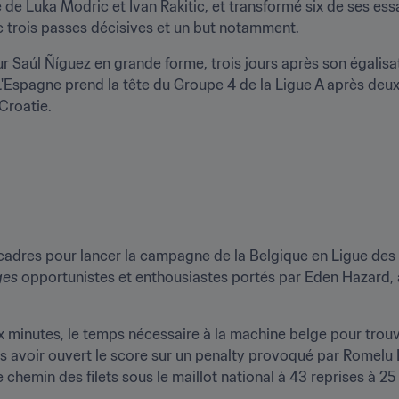
e de Luka Modric et Ivan Rakitic, et transformé six de ses ess
 trois passes décisives et un but notamment.
 Saúl Ñíguez en grande forme, trois jours après son égalisatio
L'Espagne prend la tête du Groupe 4 de la Ligue A après deux
 Croatie.
cadres pour lancer la campagne de la Belgique en Ligue des N
ges
 opportunistes et enthousiastes portés par Eden Hazard, à 
ix minutes, le temps nécessaire à la machine belge pour trouv
ès avoir ouvert le score sur un penalty provoqué par Romelu 
e chemin des filets sous le maillot national à 43 reprises à 25