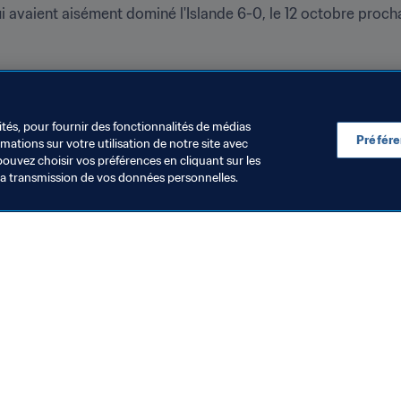
i avaient aisément dominé l'Islande 6-0, le 12 octobre procha
ités, pour fournir des fonctionnalités de médias
Préfér
ations sur votre utilisation de notre site avec
pouvez choisir vos préférences en cliquant sur les
la transmission de vos données personnelles.
Visitez également
Toutes les infos et tous les articles
Rapports et documents
Fondation FIFA
FIFA Museum