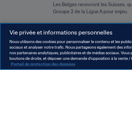
Les Belges recevront les Suisses, qu
Groupe 2 de la Ligue A pour enjeu.
Vie privée et informations personnelles
Nous utilisons des cookies pour personnaliser le contenu et les public
sociaux et analyser notre trafic. Nous partageons également des inform
nos partenaires analytiques, publicitaires et de médias sociaux. Vous 
boutons de droite, et déposer une demande d’opposition à la vente / 
Portail de protection des données
L’action de la FIFA
Juridique
Système de transfert
Football féminin
Promotion du football