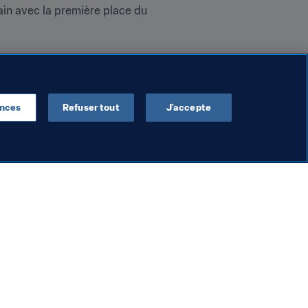
in avec la première place du 
ences
Refuser tout
J’accepte