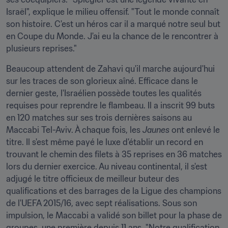
Israël", explique le milieu offensif. "Tout le monde connaît 
son histoire. C'est un héros car il a marqué notre seul but 
en Coupe du Monde. J'ai eu la chance de le rencontrer à 
plusieurs reprises."
Beaucoup attendent de Zahavi qu'il marche aujourd'hui 
sur les traces de son glorieux aîné. Efficace dans le 
dernier geste, l'Israélien possède toutes les qualités 
requises pour reprendre le flambeau. Il a inscrit 99 buts 
en 120 matches sur ses trois dernières saisons au 
Maccabi Tel-Aviv. À chaque fois, les 
Jaunes 
ont enlevé le 
titre. Il s'est même payé le luxe d'établir un record en 
trouvant le chemin des filets à 35 reprises en 36 matches 
lors du dernier exercice. Au niveau continental, il s'est 
adjugé le titre officieux de meilleur buteur des 
qualifications et des barrages de la Ligue des champions 
de l'UEFA 2015/16, avec sept réalisations. Sous son 
impulsion, le Maccabi a validé son billet pour la phase de 
groupes, une première depuis 11 ans. "Notre qualification 