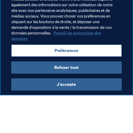
QU'EST-CE QUE L'HOSPITALITÉ ?
également des informations sur votre utilisation de notre
Quelle est la différence entre le Programme commercial 
site avec nos partenaires analytiques, publicitaires et de
médias sociaux. Vous pouvez choisir vos préférences en
d'hospitalité et la billetterie ordinaire ? Qu'est-ce que 
cliquant sur les boutons de droite, et déposer une
signifie le terme hospitalité ? Quels sont les avantages 
demande d’opposition à la vente / la transmission de vos
des 
packages
 d'hospitalité ? Consultez cet excellent 
données personnelles.
Portail de protection des
guide pour comprendre tous les avantages de 
données
l'hospitalité : billet de match garanti, repas, boissons, 
Préférences
parking et bien plus encore.
En savoir plus sur l'
Hospitalité de la Coupe du Monde
.
Refuser tout
J’accepte
L’action de la FIFA
Visitez également
Juridique
Toutes les infos et 