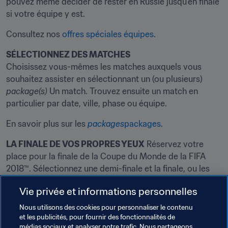
pouvez même décider de rester en Russie jusqu'en finale 
si votre équipe y est.
Consultez nos 
offres spéciales équipes
.
SÉLECTIONNEZ DES MATCHES
Choisissez vous-mêmes les matches auxquels vous 
souhaitez assister en sélectionnant un (ou plusieurs) 
package(s)
 Un match. Trouvez ensuite un match en 
particulier par date, ville, phase ou équipe.
En savoir plus sur les 
packages
packages
.
LA FINALE DE VOS PROPRES YEUX
 Réservez votre 
place pour la finale de la Coupe du Monde de la FIFA 
2018™. Sélectionnez une demi-finale et la finale, ou les 
deux demi-finales et la finale, avec notre 
package
 Tour 
Vie privée et informations personnelles
final.
Nous utilisons des cookies pour personnaliser le contenu
Consultez nos 
packages
packages
,
et les publicités, pour fournir des fonctionnalités de
médias sociaux et analyser notre trafic. Nous partageons