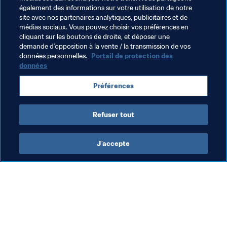
neutre et j’espérerais simplement que la meilleure équipe 
également des informations sur votre utilisation de notre
gagne.
site avec nos partenaires analytiques, publicitaires et de
médias sociaux. Vous pouvez choisir vos préférences en
cliquant sur les boutons de droite, et déposer une
demande d’opposition à la vente / la transmission de vos
Thèmes en lien
données personnelles.
Portail de protection des
données
Marketing
Organisation
Argentina
Brazil
Préférences
Germany
Russia
UEFA
CONMEBOL
Refuser tout
J’accepte
L’action de la FIFA
Visitez également
Juridique
Toutes les infos et 