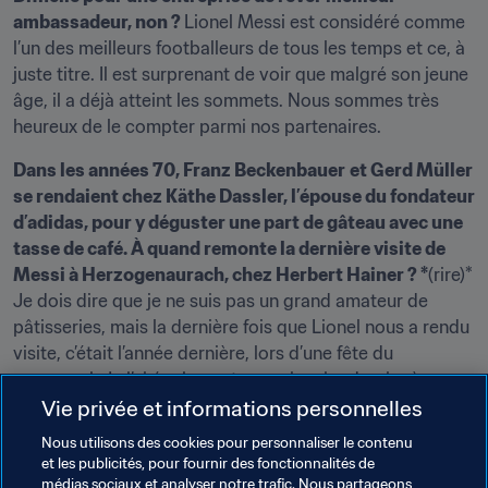
ambassadeur, non ? 
Lionel Messi est considéré comme 
l’un des meilleurs footballeurs de tous les temps et ce, à 
juste titre. Il est surprenant de voir que malgré son jeune 
âge, il a déjà atteint les sommets. Nous sommes très 
heureux de le compter parmi nos partenaires.
Dans les années 70, Franz Beckenbauer
et Gerd Müller 
se rendaient chez Käthe Dassler, l’épouse du fondateur 
d’adidas, pour y déguster une part de gâteau avec une 
tasse de café. À quand remonte la dernière visite de 
Messi à Herzogenaurach, chez Herbert Hainer ? *
(rire)* 
Je dois dire que je ne suis pas un grand amateur de 
pâtisseries, mais la dernière fois que Lionel nous a rendu 
visite, c’était l’année dernière, lors d’une fête du 
personnel. Je l’ai également vu en janvier dernier à 
Zurich, lors de la remise du Ballon d‘Or.
Vie privée et informations personnelles
Nous utilisons des cookies pour personnaliser le contenu
Si la finale de vos rêves devait devenir réalité, qui 
et les publicités, pour fournir des fonctionnalités de
soutiendriez-vous ? 
Si cela devait arriver, je resterais 
médias sociaux et analyser notre trafic. Nous partageons