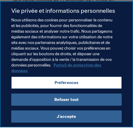
leur seule victoire en 12 matches de Coupe du 
Monde, qui était aussi la première victoire d’une 
Vie privée et informations personnelles
équipe africaine sur la scène mondiale.
Nous utilisons des cookies pour personnaliser le contenu
La stat
et les publicités, pour fournir des fonctionnalités de
médias sociaux et analyser notre trafic. Nous partageons
1 -
 En 21 confrontations contre la Belgique, l’Angleterre 
également des informations sur votre utilisation de notre
ne s’est inclinée qu’une seule fois, lors d’un amical en 
site avec nos partenaires analytiques, publicitaires et de
médias sociaux. Vous pouvez choisir vos préférences en
1936. Les deux équipes se sont affrontées deux fois en 
cliquant sur les boutons de droite, et déposer une
Coupe du Monde, pour un nul 4:4 en 1954, et une victoire 
demande d’opposition à la vente / la transmission de vos
anglaise en 1990, grâce à David Platt dans les dernières 
données personnelles.
Portail de protection des
minutes.
données
Entendu…
Préférences
Refuser tout
J’accepte