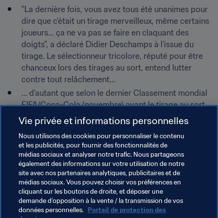
"La dernière fois, vous avez tous été unanimes pour 
dire que c'était un tirage merveilleux, même certains 
joueurs... ça ne va pas se faire en claquant des 
doigts", a déclaré Didier Deschamps à l'issue du 
tirage. Le sélectionneur tricolore, réputé pour être 
chanceux lors des tirages au sort, entend lutter 
contre tout relâchement...
... d'autant que selon le dernier Classement mondial 
FIFA/Coca-Cola (novembre) avant le tirage au sort, 
le groupe le plus relevé de Russie 2018 est le Groupe 
Vie privée et informations personnelles
C avec la France (9ème), l'Australie (39ème), le 
Nous utilisons des cookies pour personnaliser le contenu
Pérou (11ème) et le Danemark (12ème).
et les publicités, pour fournir des fonctionnalités de
La stat
médias sociaux et analyser notre trafic. Nous partageons
également des informations sur votre utilisation de notre
3
 - Comme le nombre d'éditions de Coupe du Monde où 
site avec nos partenaires analytiques, publicitaires et de
médias sociaux. Vous pouvez choisir vos préférences en
Tim Cahill a fait trembler les filets. S'il marque en Russie, 
cliquant sur les boutons de droite, et déposer une
l'Australien rejoindra un club très fermé puisque seuls 
demande d’opposition à la vente / la transmission de vos
Uwe Seeler, Pelé et Miroslav Klose ont marqué dans 
données personnelles.
Portail de protection des