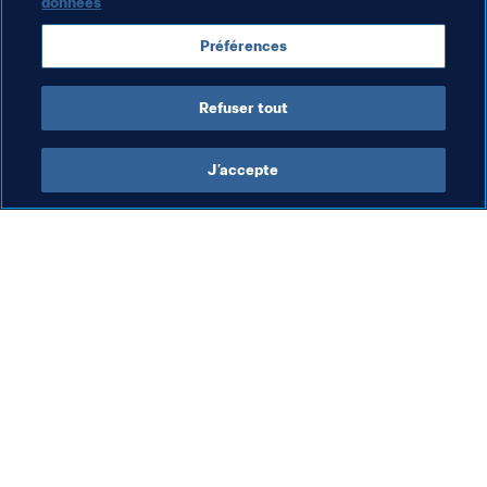
quatre éditions différentes.
données
Entendu…
Préférences
Refuser tout
J’accepte
L’action de la FIFA
Visitez également
Juridique
Toutes les infos et 
tous les articles
Système de transfert
Rapports et 
Football féminin
documents
Promotion du football
Fondation FIFA
Innovation