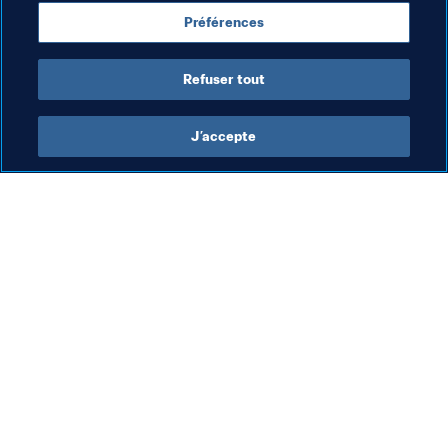
Entendu...
Préférences
Refuser tout
J’accepte
L’action de la FIFA
Visitez également
Juridique
Toutes les infos et 
tous les articles
Système de transfert
Rapports et 
Football féminin
documents
Promotion du football
Fondation FIFA
Innovation
FIFA Museum
Développement des talents