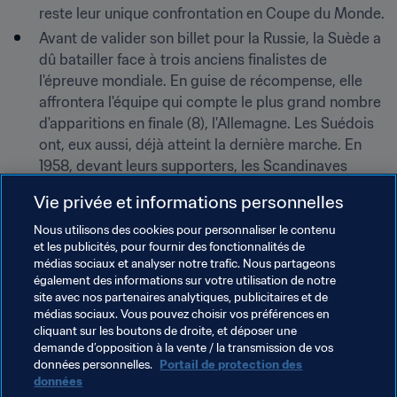
reste leur unique confrontation en Coupe du Monde.
Avant de valider son billet pour la Russie, la Suède a 
dû batailler face à trois anciens finalistes de 
l'épreuve mondiale. En guise de récompense, elle 
affrontera l'équipe qui compte le plus grand nombre 
d'apparitions en finale (8), l'Allemagne. Les Suédois 
ont, eux aussi, déjà atteint la dernière marche. En 
1958, devant leurs supporters, les Scandinaves 
s'étaient inclinés 2:5 devant le Brésil.
Vie privée et informations personnelles
La stat
Nous utilisons des cookies pour personnaliser le contenu
16 -
 Comme le nombre de buts marqués lors des deux 
et les publicités, pour fournir des fonctionnalités de
confrontations entre la Suède et l'Allemagne pendant les 
médias sociaux et analyser notre trafic. Nous partageons
qualifications pour la Coupe du Monde 2014. En octobre 
également des informations sur votre utilisation de notre
2012 à Berlin, les hommes de Joachim Löw avaient 
site avec nos partenaires analytiques, publicitaires et de
médias sociaux. Vous pouvez choisir vos préférences en
concédé le point du nul (4:4), après avoir pourtant 
cliquant sur les boutons de droite, et déposer une
compté quatre buts d'avance. Un temps menée 20 
demande d’opposition à la vente / la transmission de vos
2'année suivante à Solna, la 
Mannschaft
 a pris sa 
données personnelles.
Portail de protection des
revanche en l'emportant 5:3.
données