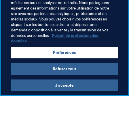
médias sociaux et analyser notre trafic. Nous partageons
également des informations sur votre utilisation de notre
En Russie, les 
Super Eagles
 ont été placés dans le 
site avec nos partenaires analytiques, publicitaires et de
Groupe D, aux côtés de l'Islande, de la Croatie et de 
médias sociaux. Vous pouvez choisir vos préférences en
l'Argentine. Il y a quatre ans, le Nigeria s'était incliné de 
cliquant sur les boutons de droite, et déposer une
demande d’opposition à la vente / la transmission de vos
façon frustrante (2:3) face à l'
Albiceleste
. "Nous avons 
données personnelles.
Portail de protection des
appris de nos erreurs au Brésil et aujourd'hui, l'heure est 
données
venue de les corriger et de faire de notre mieux", 
conclut-il.
Préférences
Refuser tout
J’accepte
L’action de la FIFA
Visitez également