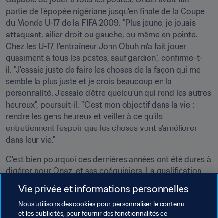
partie de l'épopée nigériane jusqu'en finale de la Coupe 
du Monde U-17 de la FIFA 2009. "Plus jeune, je jouais 
attaquant, ailier droit ou gauche, ou même en pointe. 
Chez les U-17, l'entraîneur John Obuh m'a fait jouer 
quasiment à tous les postes, sauf gardien", confirme-t-
il. "J'essaie juste de faire les choses de la façon qui me 
semble la plus juste et je crois beaucoup en la 
personnalité. J'essaie d'être quelqu'un qui rend les autres 
heureux", poursuit-il. "C'est mon objectif dans la vie : 
rendre les gens heureux et veiller à ce qu'ils 
entretiennent l'espoir que les choses vont s'améliorer 
dans leur vie."
C'est bien pourquoi ces dernières années ont été dures à 
digérer pour Onazi et ses coéquipiers. La qualification 
pour Russie 2018 leur a donc donné un grand bol d'air. 
Vie privée et informations personnelles
"Ce fut un moment magnifique pour nous. Avec notre 
Nous utilisons des cookies pour personnaliser le contenu
capitaine John Mikel Obi, nous avons célébré la 
et les publicités, pour fournir des fonctionnalités de
qualification comme il se devait."