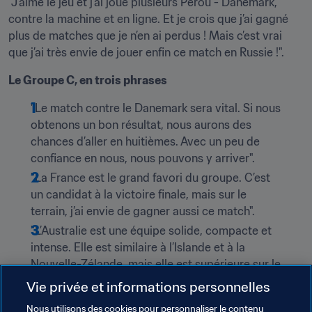
"J’aime le jeu et j’ai joué plusieurs Pérou - Danemark, 
contre la machine et en ligne. Et je crois que j’ai gagné 
plus de matches que je n’en ai perdus ! Mais c’est vrai 
que j’ai très envie de jouer enfin ce match en Russie !".
Le Groupe C, en trois phrases
"Le match contre le Danemark sera vital. Si nous 
obtenons un bon résultat, nous aurons des 
chances d’aller en huitièmes. Avec un peu de 
confiance en nous, nous pouvons y arriver".
"La France est le grand favori du groupe. C’est 
un candidat à la victoire finale, mais sur le 
terrain, j’ai envie de gagner aussi ce match".
"L’Australie est une équipe solide, compacte et 
intense. Elle est similaire à l’Islande et à la 
Nouvelle-Zélande, mais elle est supérieure sur le 
plan technique, à mon avis”.
Vie privée et informations personnelles
Flores et l’invincibilité
Nous utilisons des cookies pour personnaliser le contenu