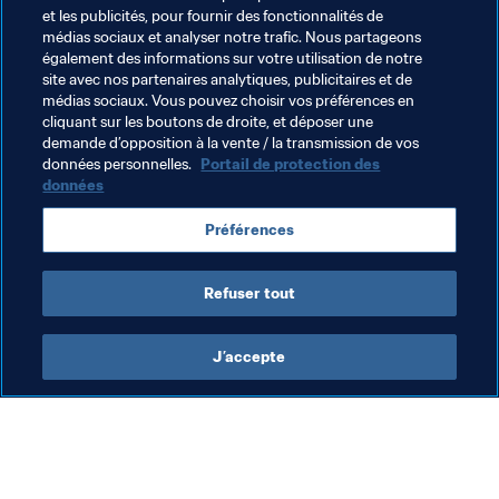
et les publicités, pour fournir des fonctionnalités de
12
 - comme le nombre de matches sans défaite cumulés 
médias sociaux et analyser notre trafic. Nous partageons
par le Pérou (8 victoires et 4 matches nuls). Le dernier 
également des informations sur votre utilisation de notre
revers remonte à novembre 2016, lors de la réception du 
site avec nos partenaires analytiques, publicitaires et de
médias sociaux. Vous pouvez choisir vos préférences en
Brésil à Lima (0:2) dans le cadre des qualifications.
cliquant sur les boutons de droite, et déposer une
demande d’opposition à la vente / la transmission de vos
Après les succès sur la Croatie (2:0) et l’Islande (3:1) en 
données personnelles.
Portail de protection des
mars dernier, l’équipe de Ricardo Gareca a fait tourner 
données
pas mal de têtes. "Les victoires font du bien au moral. 
Nous sommes bien. Nous ne nous sentons supérieurs à 
Préférences
personne après ces succès, mais pas non plus inférieurs. 
C’est bien que nous ayons confiance en nous".
Refuser tout
J’accepte
L’action de la FIFA
Visitez également