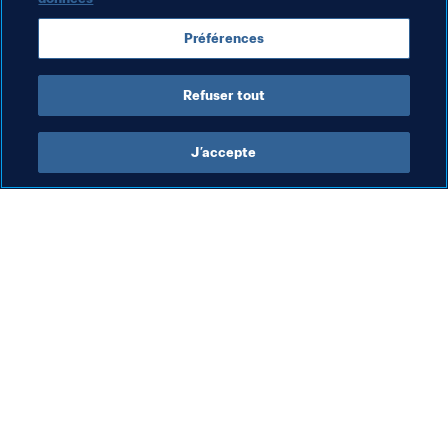
quarts de finale et vous pouvez désormais choisir cinq 
joueurs par pays. Voir notre 
PRÉSENTATION
.
Préférences
Refuser tout
J’accepte
L’action de la FIFA
Visitez également
Juridique
Toutes les infos et 
tous les articles
Système de transfert
Rapports et 
Football féminin
documents
Promotion du football
Fondation FIFA
Innovation
FIFA Museum