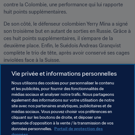
contre la Colombie, une performance qui lui rapporte 
huit points supplémentaires.
De son côté, le défenseur colombien Yerry Mina a signé 
son troisième but en autant de sorties en Russie. Grâce à 
ces huit points supplémentaires, il s’empare de la 
deuxième place. Enfin, le Suédois Andreas Granqvist 
complète le trio de tête, après avoir conservé ses cages 
inviolées face à la Suisse.
Son coéquipier Emil Forsberg a, lui aussi, décroché huit 
Vie privée et informations personnelles
points lors du Tour 4. Les Japonais Genki Haraguchi et 
Nous utilisons des cookies pour personnaliser le contenu
Takashi Inui, tout comme le Belge Jan Vertonghen, 
et les publicités, pour fournir des fonctionnalités de
terminent avec sept unités au compteur. Enfin, Neymar 
médias sociaux et analyser notre trafic. Nous partageons
également des informations sur votre utilisation de notre
et Willian figurent parmi les six Brésiliens qui ont marqué 
site avec nos partenaires analytiques, publicitaires et de
six points.
médias sociaux. Vous pouvez choisir vos préférences en
cliquant sur les boutons de droite, et déposer une
Tour 5
demande d’opposition à la vente / la transmission de vos
données personnelles.
Portail de protection des
Vous disposez de trois transferts gratuits avant les 
données