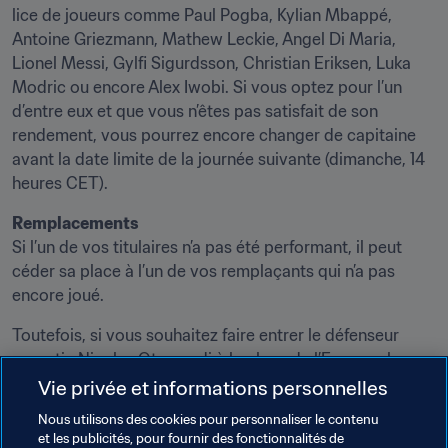
lice de joueurs comme Paul Pogba, Kylian Mbappé, 
Antoine Griezmann, Mathew Leckie, Angel Di Maria, 
Lionel Messi, Gylfi Sigurdsson, Christian Eriksen, Luka 
Modric ou encore Alex Iwobi. Si vous optez pour l’un 
d’entre eux et que vous n’êtes pas satisfait de son 
rendement, vous pourrez encore changer de capitaine 
avant la date limite de la journée suivante (dimanche, 14 
heures CET).
Remplacements
Si l’un de vos titulaires n’a pas été performant, il peut 
céder sa place à l’un de vos remplaçants qui n’a pas 
encore joué.
Toutefois, si vous souhaitez faire entrer le défenseur 
argentin Nicolas Otamendi à la place de l’Espagnol 
Sergio Ramos, qui n’a marqué qu’un point, vous devez le 
Vie privée et informations personnelles
faire avant le coup d’envoi du premier match de la 
Nous utilisons des cookies pour personnaliser le contenu
journée (samedi, 12 heures CET).
et les publicités, pour fournir des fonctionnalités de