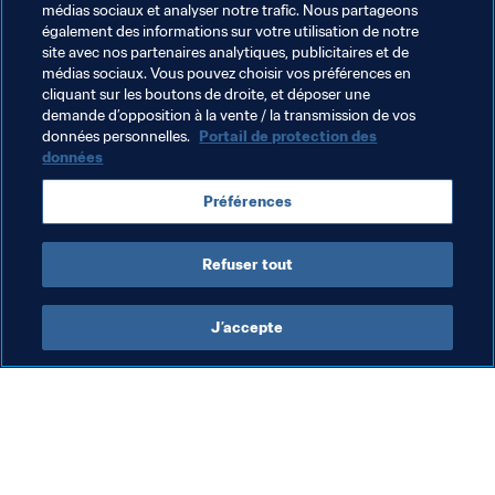
médias sociaux et analyser notre trafic. Nous partageons
Le programme de la troisième journée
également des informations sur votre utilisation de notre
France-Australie : Live Blog

site avec nos partenaires analytiques, publicitaires et de
médias sociaux. Vous pouvez choisir vos préférences en
Argentine-Islande : Live Blog

cliquant sur les boutons de droite, et déposer une
Pérou-Danemark : Live Blog

demande d’opposition à la vente / la transmission de vos
Croatie-Nigeria : Live Blog
données personnelles.
Portail de protection des
données
Date limite pour les changements Fantasy : 12 heures 
CET
Préférences
Refuser tout
J’accepte
L’action de la FIFA
Visitez également