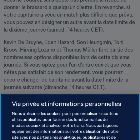
donner le brassard à quelqu’un d’autre. En revanche, si 
votre capitaine a vécu un match plus difficile que prévu, 
vous pouvez en désigner un autre avant la date limite de 
la dixième journée (samedi, 14 heures CET).
Kevin De Bruyne, Eden Hazard, Son Heungmin, Toni 
Kroos, Hirving Lozano et Thomas Müller font partie des 
nombreuses options disponibles lors de cette dixième 
journée. Si vous optez pour l’un d’entre eux et que vous 
n’êtes pas satisfait de son rendement, vous pourrez 
encore changer de capitaine avant la date limite de la 
journée suivante (dimanche, 14 heures CET).
Remplacements
Vie privée et informations personnelles
Si l’un de vos titulaires n’a pas été performant, il peut 
Nous utilisons des cookies pour personnaliser le contenu
céder sa place à l’un de vos remplaçants qui n’a pas 
et les publicités, pour fournir des fonctionnalités de
encore joué. Si vous souhaitez, par exemple, remplacer 
médias sociaux et analyser notre trafic. Nous partageons
Gabriel Jesus par Romelu Lukaku, vous avez jusqu’au 
également des informations sur votre utilisation de notre
coup d’envoi du premier match de la journée pour le faire 
site avec nos partenaires analytiques, publicitaires et de