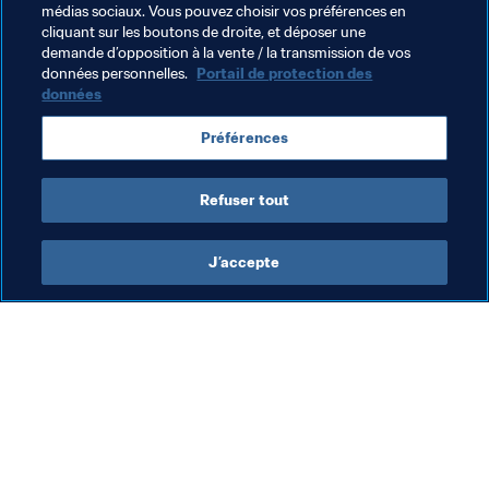
médias sociaux. Vous pouvez choisir vos préférences en
(samedi, 14 heures CET).
cliquant sur les boutons de droite, et déposer une
demande d’opposition à la vente / la transmission de vos
Programme de la 10ème journée
données personnelles.
Portail de protection des
Belgique - Tunisie Live Blog

données
République de Corée - Mexique Live Blog

Allemagne - Suède Live Blog
Préférences
Refuser tout
J’accepte
L’action de la FIFA
Visitez également
Juridique
Toutes les infos et 
tous les articles
Système de transfert