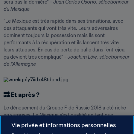
sera pas la dernière" - 
Juan Carlos Osorio,
sélectionneur 
du Mexique
"Le Mexique est très rapide dans ses transitions, avec 
des attaquants qui vont très vite. Leurs adversaires 
dominent toujours la possession mais ils sont 
performants à la récupération et ils lancent très vite 
leurs attaques. En cas de perte de balle dans l’entrejeu, 
ça devient très compliqué" - 
Joachim Löw
, sélectionneur 
de l’Allemagne
🔜 Et après ?
Le dénouement du Groupe F de Russie 2018 a été riche 
en surprises. Le Mexique s’est qualifié en tant que 
deuxième après avoir battu la République de Corée puis 
Vie privée et informations personnelles
s’être incliné 0-3 face à la Suède lors de la dernière 