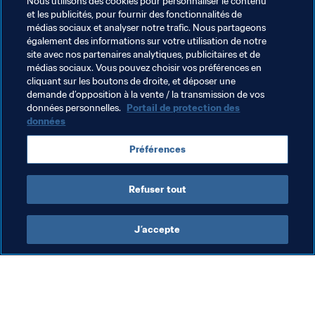
Nous utilisons des cookies pour personnaliser le contenu
journée. En huitième de finale, il a perdu 2-0 contre le 
et les publicités, pour fournir des fonctionnalités de
Brésil.
médias sociaux et analyser notre trafic. Nous partageons
également des informations sur votre utilisation de notre
L’Allemagne a quitté la compétition dès le premier tour, 
site avec nos partenaires analytiques, publicitaires et de
en se contentant des trois points obtenus lors de sa 
médias sociaux. Vous pouvez choisir vos préférences en
cliquant sur les boutons de droite, et déposer une
victoire face à la Suède.
demande d’opposition à la vente / la transmission de vos
données personnelles.
Portail de protection des
données
Thèmes en lien
Préférences
Germany
Mexico
Refuser tout
J’accepte