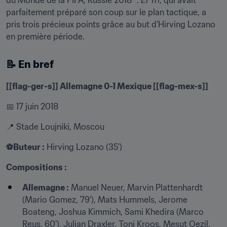
du Monde de la FIFA, Russie 2018™. 
El Tri
, qui avait 
parfaitement préparé son coup sur le plan tactique, a 
pris trois précieux points grâce au but d’Hirving Lozano 
en première période.
📝 En bref
[[flag-ger-s]] Allemagne 0-1 Mexique [[flag-mex-s]]
📅 17 juin 2018
📍 Stade Loujniki, Moscou
⚽Buteur :
 Hirving Lozano (35')
Compositions :
Allemagne :
 Manuel Neuer, Marvin Plattenhardt 
(Mario Gomez, 79'), Mats Hummels, Jerome 
Boateng, Joshua Kimmich, Sami Khedira (Marco 
Reus, 60'), Julian Draxler, Toni Kroos, Mesut Oezil, 