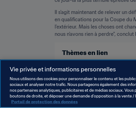
Il s'agit maintenant de relever un d
en qualifications pour la Coupe du M
l'extérieur. Mais les choses ont chan
nous n'avons rien à perdre", conclut
Thèmes en lien
Canada
Mexico
Concacaf
Vie privée et informations personnelles
Nous utilisons des cookies pour personnaliser le contenu et les public
sociaux et analyser notre trafic. Nous partageons également des inform
nos partenaires analytiques, publicitaires et de médias sociaux. Vous 
boutons de droite, et déposer une demande d’opposition à la vente / 
Portail de protection des données
L’action de la FIFA