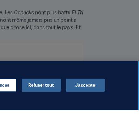
e. Les 
Canucks 
n'ont plus battu 
El Tri 
n'ont même jamais pris un point à 
que chose ici, dans tout le pays. Et 
ences
Refuser tout
J’accepte