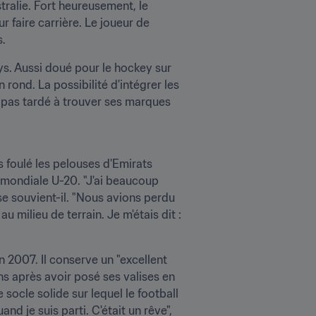
tralie. Fort heureusement, le 
r faire carrière. Le joueur de 
s.
s. Aussi doué pour le hockey sur 
 rond. La possibilité d'intégrer les 
 pas tardé à trouver ses marques 
s foulé les pelouses d'Emirats 
e mondiale U-20. "J'ai beaucoup 
se souvient-il. "Nous avions perdu 
 milieu de terrain. Je m'étais dit : 
 2007. Il conserve un "excellent 
s après avoir posé ses valises en 
ocle solide sur lequel le football 
d je suis parti. C'était un rêve", 