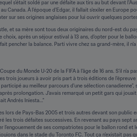
quel s'était soldé par une défaite aux tirs au but devant l'Aus
u Canada. À l'époque d'Edgar, il fallait s'exiler en Europe pou
ter sur ses origines anglaises pour lui ouvrir quelques porte
le, et sa mère sont tous deux originaires du nord-est du pay
e choix, après un séjour estival à 13 ans, d'opter pour le ballon
it pencher la balance. Parti vivre chez sa grand-mère, il n'a
la Coupe du Monde U-20 de la FIFA à l'âge de 16 ans. S'il n'a pa
 trois joueurs à avoir pris part à trois éditions de l'épreuv
i participé au meilleur parcours d'une sélection canadienne", 
près prolongation. J'avais remarqué un petit gars qui jouait au
elait Andrés Iniesta..."
s lors de Pays-Bas 2005 et trois autres devant son public en
é les trois défaites successives. En revenant au pays sept an
r l'engouement de ses compatriotes pour le ballon rond et le s
uions dans le stade du Toronto FC. Tout ça n'existait pas quan