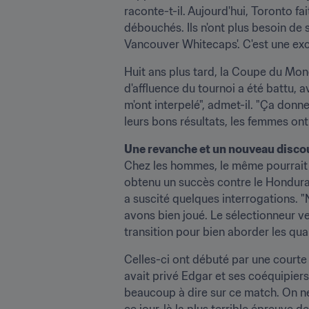
raconte-t-il. Aujourd'hui, Toronto f
débouchés. Ils n'ont plus besoin de 
Vancouver Whitecaps'. C'est une ex
Huit ans plus tard, la Coupe du Mo
d'affluence du tournoi a été battu, 
m'ont interpelé", admet-il. "Ça donne
leurs bons résultats, les femmes ont 
Une revanche et un nouveau disco
Chez les hommes, le même pourrait p
obtenu un succès contre le Hondura
a suscité quelques interrogations. 
avons bien joué. Le sélectionneur v
transition pour bien aborder les qua
Celles-ci ont débuté par une courte v
avait privé Edgar et ses coéquipiers d
beaucoup à dire sur ce match. On ne p
ce jour-là la plus terrible épreuve de