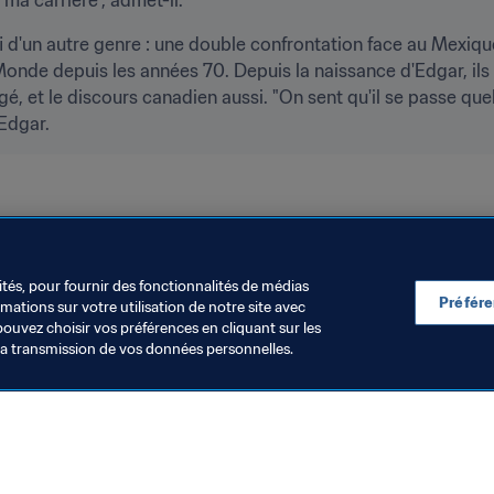
éfi d'un autre genre : une double confrontation face au Mexiqu
onde depuis les années 70. Depuis la naissance d'Edgar, ils 
gé, et le discours canadien aussi. "On sent qu'il se passe quel
 Edgar.
ités, pour fournir des fonctionnalités de médias
Préfér
ations sur votre utilisation de notre site avec
pouvez choisir vos préférences en cliquant sur les
la transmission de vos données personnelles.
Visitez également