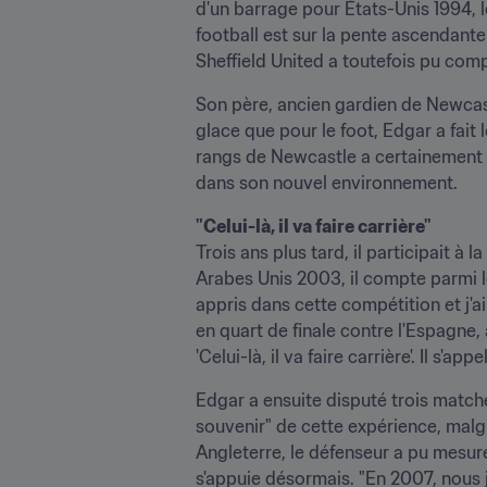
d'un barrage pour États-Unis 1994, le
football est sur la pente ascendante a
Sheffield United a toutefois pu comp
Son père, ancien gardien de Newcast
glace que pour le foot, Edgar a fait l
rangs de Newcastle a certainement fa
dans son nouvel environnement.
"Celui-là, il va faire carrière"
Trois ans plus tard, il participait à 
Arabes Unis 2003, il compte parmi les
appris dans cette compétition et j'a
en quart de finale contre l'Espagne, a
'Celui-là, il va faire carrière'. Il s'app
Edgar a ensuite disputé trois matche
souvenir" de cette expérience, malgr
Angleterre, le défenseur a pu mesure
s'appuie désormais. "En 2007, nous jo