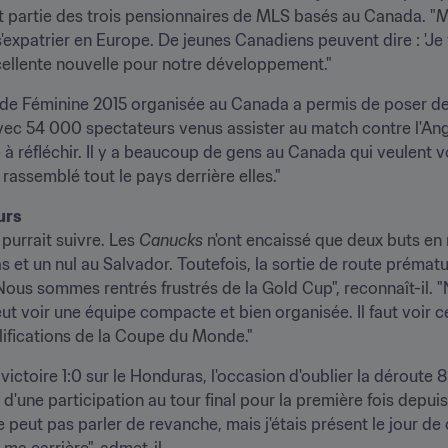
ait partie des trois pensionnaires de MLS basés au Canada. "M
s'expatrier en Europe. De jeunes Canadiens peuvent dire : 'Je
cellente nouvelle pour notre développement."
nde Féminine 2015 organisée au Canada a permis de poser de 
avec 54 000 spectateurs venus assister au match contre l'Angle
 à réfléchir. Il y a beaucoup de gens au Canada qui veulent vo
rassemblé tout le pays derrière elles."
urs
urrait suivre. Les 
Canucks 
n'ont encaissé que deux buts en n
s et un nul au Salvador. Toutefois, la sortie de route prém
"Nous sommes rentrés frustrés de la Gold Cup", reconnaît-il. 
eut voir une équipe compacte et bien organisée. Il faut voir
lifications de la Coupe du Monde."
ictoire 1:0 sur le Honduras, l'occasion d'oublier la déroute 8
'une participation au tour final pour la première fois depuis l
eut pas parler de revanche, mais j'étais présent le jour de ce
 ma carrière", admet-il.