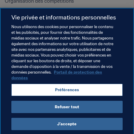
Organisation des compétitions
Développement durable
Vie privée et informations personnelles
Droits de l'homme et lutte contre 
la discrimination
Nous utilisons des cookies pour personnaliser le contenu
et les publicités, pour fournir des fonctionnalités de
Santé et médical
médias sociaux et analyser notre trafic. Nous partageons
Initiatives en matière de 
également des informations sur votre utilisation de notre
formation
site avec nos partenaires analytiques, publicitaires et de
médias sociaux. Vous pouvez choisir vos préférences en
cliquant sur les boutons de droite, et déposer une
demande d’opposition à la vente / la transmission de vos
données personnelles.
Portail de protection des
données
Préférences
Refuser tout
CONDITIONS D'UTILISATION
PORTAIL DE LA FIFA SUR LA PROTECTION DES DONNÉES
TÉLÉCHARGEMENTS
PARAMÈTRAGE DES COOKIES
Droits d'auteur © 1994 - 2025 FIFA. Tous les droits sont réservés.
J’accepte
Cookie Settings