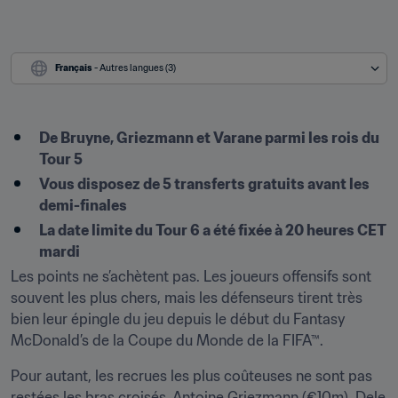
Français
 - Autres langues (3)
De Bruyne, Griezmann et Varane parmi les rois du 
Tour 5
Vous disposez de 5 transferts gratuits avant les 
demi-finales
La date limite du Tour 6 a été fixée à 20 heures CET 
mardi
Les points ne s’achètent pas. Les joueurs offensifs sont 
souvent les plus chers, mais les défenseurs tirent très 
bien leur épingle du jeu depuis le début du Fantasy 
McDonald’s de la Coupe du Monde de la FIFA™.
Pour autant, les recrues les plus coûteuses ne sont pas 
restées les bras croisés. Antoine Griezmann (€10m), Dele 