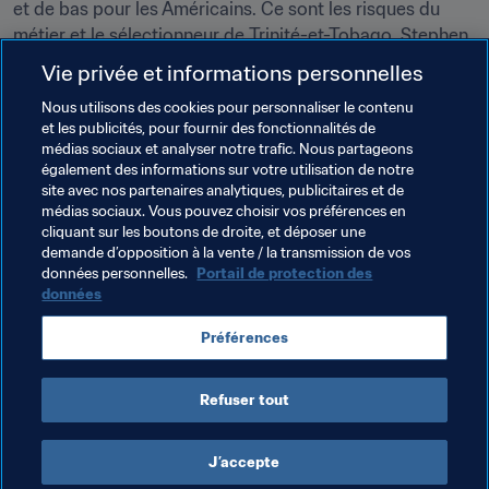
et de bas pour les Américains. Ce sont les risques du 
métier et le sélectionneur de Trinité-et-Tobago, Stephen 
Hart, en a lui aussi fait l’expérience, malgré un beau 
Vie privée et informations personnelles
quatrième tour, après les deux défaites inaugurales de 
Nous utilisons des cookies pour personnaliser le contenu
son équipe dans l’Hexagonal. Les USA ont rappelé un 
et les publicités, pour fournir des fonctionnalités de
vieil habitué de la maison, Bruce Arena, tandis que les 
médias sociaux et analyser notre trafic. Nous partageons
Soca Warriors 
ont fait confiance au globe-trotter belge 
également des informations sur votre utilisation de notre
Tom Saintfiet à l’orée de l’année 2017.
site avec nos partenaires analytiques, publicitaires et de
médias sociaux. Vous pouvez choisir vos préférences en
cliquant sur les boutons de droite, et déposer une
demande d’opposition à la vente / la transmission de vos
Thèmes en lien
données personnelles.
Portail de protection des
données
Canada
Costa Rica
Honduras
Jamaica
Préférences
Mexico
Panama
USA
Concacaf
Refuser tout
J’accepte