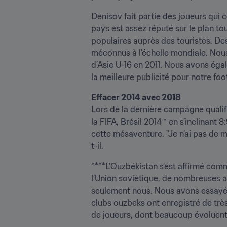
Denisov fait partie des joueurs qui 
pays est assez réputé sur le plan to
populaires auprès des touristes. Des 
méconnus à l’échelle mondiale. No
d’Asie U-16 en 2011. Nous avons éga
la meilleure publicité pour notre fo
Effacer 2014 avec 2018
Lors de la dernière campagne qualif
la FIFA, Brésil 2014™ en s’inclinant 
cette mésaventure. "Je n’ai pas de m
t-il.
****L’Ouzbékistan s’est affirmé com
l’Union soviétique, de nombreuses a
seulement nous. Nous avons essayé de
clubs ouzbeks ont enregistré de très
de joueurs, dont beaucoup évoluent