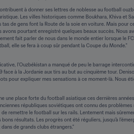
contribuent à donner ses lettres de noblesse au football ouzb
uristique. Les villes historiques comme Boukhara, Khiva et S
tas de gens font la Route de la soie en voiture. Mais pour ce
us avons pourtant enregistré quelques beaux succès. Nous 
lement fait parler de nous dans le monde entier lorsque le FC
otball, elle se fera à coup sûr pendant la Coupe du Monde."
icative, l’Ouzbékistan a manqué de peu le barrage intercont
8:9 face à la Jordanie aux tirs au but au cinquième tour. Denis
ots pour expliquer mes sensations à ce moment-là. Nous étions
me une place forte du football asiatique ces dernières année
nciennes républiques soviétiques ont connu des problèmes sur
 remettre le football sur les rails. Lentement mais sûrement,
 bons résultats. Les progrès ont été réguliers, jusqu’à l’éme
 dans de grands clubs étrangers."