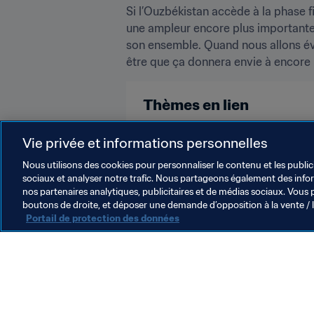
Si l’Ouzbékistan accède à la phase fi
une ampleur encore plus importante.
son ensemble. Quand nous allons évol
être que ça donnera envie à encore 
Thèmes en lien
Russia
Uzbekistan
AFC
Vie privée et informations personnelles
Nous utilisons des cookies pour personnaliser le contenu et les public
sociaux et analyser notre trafic. Nous partageons également des inform
nos partenaires analytiques, publicitaires et de médias sociaux. Vous 
boutons de droite, et déposer une demande d’opposition à la vente / 
Portail de protection des données
L’action de la FIFA