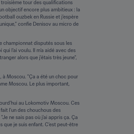
roisième tour des qualifications 
un objectif encore plus ambitieux : la 
otball ouzbek en Russie et j’espère 
lui faire honneur. Je rêve vraiment de jouer la Coupe du Monde en Russie. C’est une opportunité unique," confie Denisov au micro de 
 de championnat disputés sous les 
ui l’ai voulu. Il m’a aidé avec des 
ranger alors que j'étais très jeune", 
C, à Moscou. "Ça a été un choc pour 
mme Moscou. Le plus important, 
jourd’hui au Lokomotiv Moscou. Ces 
fait l'un des chouchous des 
 ne sais pas où j’ai appris ça. Ça 
 que je suis enfant. C’est peut-être 