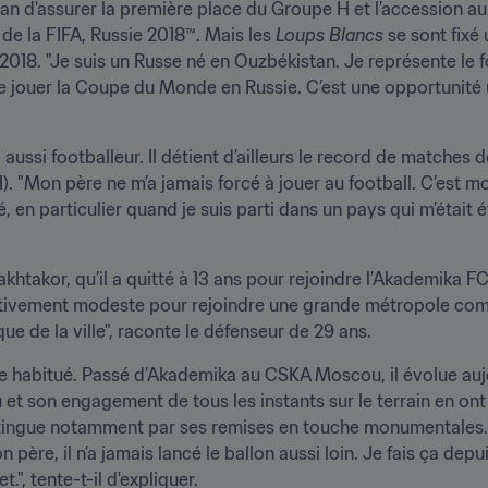
n d'assurer la première place du Groupe H et l’accession au t
e la FIFA, Russie 2018™. Mais les 
Loups Blancs 
se sont fixé 
18. "Je suis un Russe né en Ouzbékistan. Je représente le fo
 aussi footballeur. Il détient d’ailleurs le record de matches
 "Mon père ne m’a jamais forcé à jouer au football. C’est moi q
é, en particulier quand je suis parti dans un pays qui m’était ét
htakor, qu’il a quitté à 13 ans pour rejoindre l’Akademika F
relativement modeste pour rejoindre une grande métropole co
que de la ville", raconte le défenseur de 29 ans.
ite habitué. Passé d’Akademika au CSKA Moscou, il évolue au
et son engagement de tous les instants sur le terrain en ont 
stingue notamment par ses remises en touche monumentales. "Je
ère, il n’a jamais lancé le ballon aussi loin. Je fais ça depuis
.", tente-t-il d'expliquer.