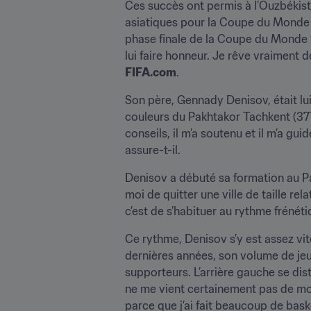
Ces succès ont permis à l’Ouzbékista
asiatiques pour la Coupe du Monde d
phase finale de la Coupe du Monde 20
FIFA.com
.
Son père, Gennady Denisov, était lui
couleurs du Pakhtakor Tachkent (371).
conseils, il m’a soutenu et il m’a guid
assure-t-il.
Denisov a débuté sa formation au Pak
moi de quitter une ville de taille 
c’est de s’habituer au rythme frénéti
Ce rythme, Denisov s’y est assez v
dernières années, son volume de jeu 
supporteurs. L’arrière gauche se di
ne me vient certainement pas de mon p
parce que j’ai fait beaucoup de basket