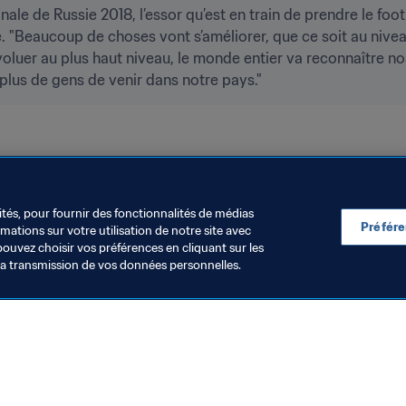
nale de Russie 2018, l’essor qu’est en train de prendre le foo
 "Beaucoup de choses vont s’améliorer, que ce soit au nivea
uer au plus haut niveau, le monde entier va reconnaître nos 
plus de gens de venir dans notre pays."
ités, pour fournir des fonctionnalités de médias
Préfér
ations sur votre utilisation de notre site avec
pouvez choisir vos préférences en cliquant sur les
la transmission de vos données personnelles.
Visitez également