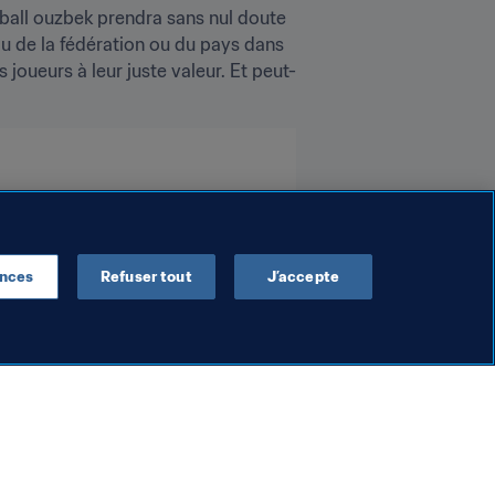
tball ouzbek prendra sans nul doute 
u de la fédération ou du pays dans 
joueurs à leur juste valeur. Et peut-
ences
Refuser tout
J’accepte