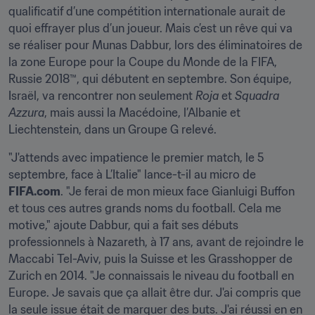
qualificatif d’une compétition internationale aurait de 
quoi effrayer plus d’un joueur. Mais c’est un rêve qui va 
se réaliser pour Munas Dabbur, lors des éliminatoires de 
la zone Europe pour la Coupe du Monde de la FIFA, 
Russie 2018™, qui débutent en septembre. Son équipe, 
Israël, va rencontrer non seulement 
Roja 
et
 Squadra 
Azzura
, mais aussi la Macédoine, l’Albanie et 
Liechtenstein, dans un Groupe G relevé.
"J'attends avec impatience le premier match, le 5 
septembre, face à L’Italie" lance-t-il au micro de
FIFA.com
. "Je ferai de mon mieux face Gianluigi Buffon 
et tous ces autres grands noms du football. Cela me 
motive," ajoute Dabbur, qui a fait ses débuts 
professionnels à Nazareth, à 17 ans, avant de rejoindre le 
Maccabi Tel-Aviv, puis la Suisse et les Grasshopper de 
Zurich en 2014. "Je connaissais le niveau du football en 
Europe. Je savais que ça allait être dur. J'ai compris que 
la seule issue était de marquer des buts. J'ai réussi en en 