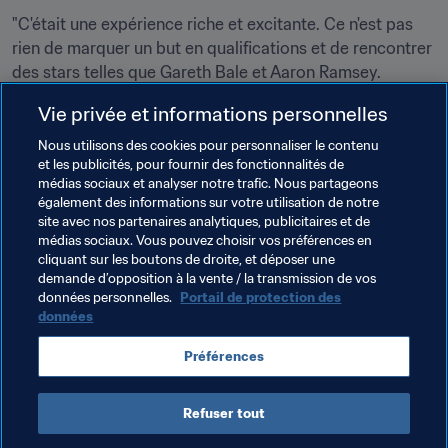
"C'était une expérience riche et excitante. Ce n'est pas 
rien de marquer un but en qualifications et de rencontrer 
des stars telles que Gareth Bale et Aaron Ramsey. 
Malheureusement, nous n'avons pas réussi à poursuivre 
Vie privée et informations personnelles
l'aventure, mais j'espère que nous aurons plus de succès 
en qualifications pour la Coupe du Monde", annonce-t-il 
Nous utilisons des cookies pour personnaliser le contenu
et les publicités, pour fournir des fonctionnalités de
à quelques semaines d’affronter Andrés Iniesta, Marco 
médias sociaux et analyser notre trafic. Nous partageons
Verratti, Sergio Ramos et autres Daniele de Rossi. "Tout 
également des informations sur votre utilisation de notre
le monde rêve de jouer contre eux. Je ne pensais pas 
site avec nos partenaires analytiques, publicitaires et de
pouvoir les affronter ailleurs que sur PlayStation  !", 
médias sociaux. Vous pouvez choisir vos préférences en
cliquant sur les boutons de droite, et déposer une
conclut-il.
demande d’opposition à la vente / la transmission de vos
données personnelles.
Portail de protection des
données
Thèmes en lien
Préférences
Israel
Italy
UEFA
Refuser tout