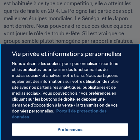
est habituée à ce type de compétition, elle a atteint les 
quarts de finale en 2014. La Pologne fait partie des sept 
meilleures équipes mondiales. Le Sénégal et le Japon 
sont derrière. Nous pouvons dire que ces deux équipes 
vont jouer le rôle de trouble-fête. S'il est vrai que ce 
groupe semble plutôt homogène par rapport à d'autres, 
nous tenterons de saisir les opportunités avec beaucoup 
Vie privée et informations personnelles
de détermination et sans complexes."
Nous utilisons des cookies pour personnaliser le contenu
La Coupe du Monde, en tant que sélectionneur ou 
et les publicités, pour fournir des fonctionnalités de
médias sociaux et analyser notre trafic. Nous partageons
joueur ?
également des informations sur votre utilisation de notre
"En tant que sélectionneur car… comme joueur, je ne 
site avec nos partenaires analytiques, publicitaires et de
pourrais plus le faire (
rires
) ! C'est une fierté de pouvoir 
médias sociaux. Vous pouvez choisir vos préférences en
participer à cette Coupe du Monde. En 2002, j'étais 
cliquant sur les boutons de droite, et déposer une
demande d’opposition à la vente / la transmission de vos
capitaine et maintenant entraîneur. Je suis enchanté à 
données personnelles.
Portail de protection des
l'idée de pouvoir transmettre mon expérience et mes 
données
connaissances à mes joueurs, afin qu'ils comprennent 
que chaque fibre du maillot sénégalais représente une 
Préférences
personne au pays et en Afrique. Pour moi, c'est un 