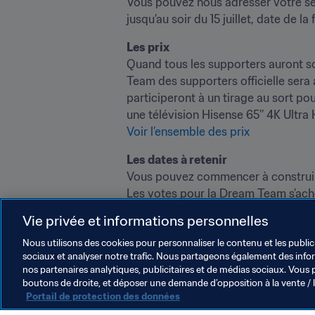
Vous pouvez nous adresser votre séle
jusqu’au soir du 15 juillet, date de 
Les prix
Quand tous les supporters auront so
Team des supporters officielle sera
participeront à un tirage au sort po
Voir l’ensemble des prix
Les dates à retenir
Vous pouvez commencer à construire 
Les votes pour la Dream Team s’achèv
Les résultats de l’élection seront pré
Vie privée et informations personnelles
Vous avez votre petite idée sur les j
Nous utilisons des cookies pour personnaliser le contenu et les public
sociaux et analyser notre trafic. Nous partageons également des inform
nos partenaires analytiques, publicitaires et de médias sociaux. Vous 
boutons de droite, et déposer une demande d’opposition à la vente / 
Portail de protection des données