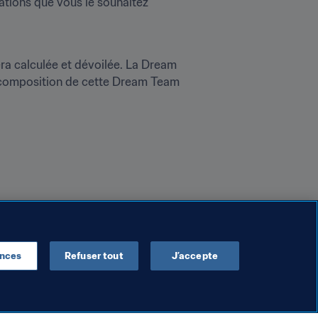
ations que vous le souhaitez 
ra calculée et dévoilée. La Dream 
a composition de cette Dream Team 
vous reste à faire...
ences
Refuser tout
J’accepte