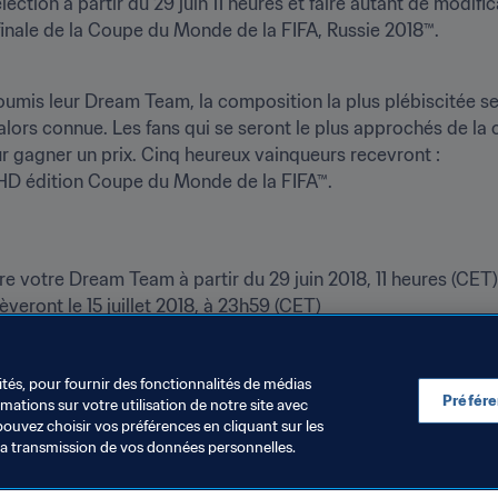
ction à partir du 29 juin 11 heures et faire autant de modific
la finale de la Coupe du Monde de la FIFA, Russie 2018™.
umis leur Dream Team, la composition la plus plébiscitée se
 alors connue. Les fans qui se seront le plus approchés de l
ur gagner un prix. Cinq heureux vainqueurs recevront :

votre Dream Team à partir du 29 juin 2018, 11 heures (CET)

eront le 15 juillet 2018, à 23h59 (CET)

sentés le 18 juillet 2018
oueurs qui feront les gros titres en Russie ? Vous savez ce qui 
ités, pour fournir des fonctionnalités de médias
Préfér
ations sur votre utilisation de notre site avec
pouvez choisir vos préférences en cliquant sur les
la transmission de vos données personnelles.