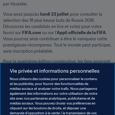
par Hyundai.
Vous avez jusqu’au 
lundi 23 juillet
 pour consulter la 
sélection des 18 plus beaux buts de Russie 2018. 
Découvrez les candidats en lice et votez pour votre 
favori sur 
FIFA.com
 ou sur l’
Appli officielle de la FIFA
. 
Vous pourrez ainsi contribuer à élire le vainqueur cette 
prestigieuse récompense. Tout le monde peut participer, 
sans inscription préalable.
Pour la quatrième édition consécutive, les fans pourront 
désigner le But du Tournoi. La première élection de ce 
Vie privée et informations personnelles
type remonte à Allemagne 2006 : à l'époque, l’Argentin 
Nous utilisons des cookies pour personnaliser le contenu
Maxi Rodriguez a été le premier à inscrire son nom au 
et les publicités, pour fournir des fonctionnalités de
palmarès de l’épreuve grâce à une volée spectaculaire 
médias sociaux et analyser notre trafic. Nous partageons
contre le Mexique. L’Uruguayen Diego Forlan, auteur 
également des informations sur votre utilisation de notre
d’une superbe frappe contre l’Allemagne, lui a emboîté le 
site avec nos partenaires analytiques, publicitaires et de
médias sociaux. Vous pouvez choisir vos préférences en
pas quatre ans plus tard en Afrique du Sud. Enfin, en 
cliquant sur les boutons de droite, et déposer une
2014, c’est le Colombien James Rodriguez qui s'est 
demande d’opposition à la vente / la transmission de vos