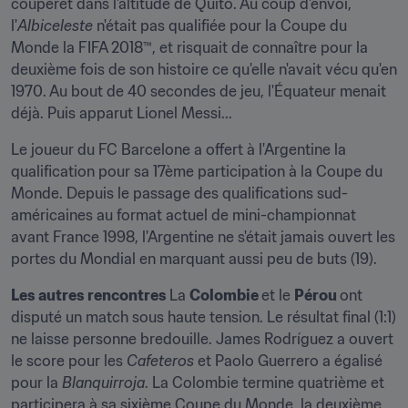
couperet dans l'altitude de Quito. Au coup d'envoi, 
l'
Albiceleste
 n'était pas qualifiée pour la Coupe du 
Monde la FIFA 2018™, et risquait de connaître pour la 
deuxième fois de son histoire ce qu'elle n'avait vécu qu'en 
1970. Au bout de 40 secondes de jeu, l'Équateur menait 
déjà. Puis apparut Lionel Messi...
Le joueur du FC Barcelone a offert à l'Argentine la 
qualification pour sa 17ème participation à la Coupe du 
Monde. Depuis le passage des qualifications sud-
américaines au format actuel de mini-championnat 
avant France 1998, l'Argentine ne s'était jamais ouvert les 
portes du Mondial en marquant aussi peu de buts (19).
Les autres rencontres 
La 
Colombie 
et le 
Pérou 
ont 
disputé un match sous haute tension. Le résultat final (1:1) 
ne laisse personne bredouille. James Rodríguez a ouvert 
le score pour les 
Cafeteros
 et Paolo Guerrero a égalisé 
pour la 
Blanquirroja
. La Colombie termine quatrième et 
participera à sa sixième Coupe du Monde, la deuxième 