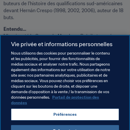
buteurs de l'histoire des qualifications sud-américaines 
devant Hernán Crespo (1998, 2002, 2006), auteur de 18 
buts.
"J'avais raté la Coupe du Monde au Brésil et passé 
ensuite deux années horribles. Aujourd'hui, je peux aller 
Vie privée et informations personnelles
en Russie. Dieu m'a donné la confiance et je sais que je 
Nous utilisons des cookies pour personnaliser le contenu
peux continuer à gagner." - 
Radamel Falcao, attaquant 
et les publicités, pour fournir des fonctionnalités de
de la Colombie
médias sociaux et analyser notre trafic. Nous partageons
également des informations sur votre utilisation de notre
site avec nos partenaires analytiques, publicitaires et de
Thèmes en lien
médias sociaux. Vous pouvez choisir vos préférences en
cliquant sur les boutons de droite, et déposer une
demande d’opposition à la vente / la transmission de vos
Argentina
Bolivia
Brazil
Chile
données personnelles.
Portail de protection des
données
Colombia
Ecuador
Paraguay
Peru
Préférences
Uruguay
Venezuela
CONMEBOL