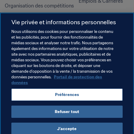
Emplois & Carrières
Organisation des compétitions
Développement durable
Vie privée et informations personnelles
Droits de l'homme et lutte contre 
la discrimination
Nous utilisons des cookies pour personnaliser le contenu
et les publicités, pour fournir des fonctionnalités de
Santé et médical
médias sociaux et analyser notre trafic. Nous partageons
Initiatives en matière de 
également des informations sur votre utilisation de notre
formation
site avec nos partenaires analytiques, publicitaires et de
médias sociaux. Vous pouvez choisir vos préférences en
cliquant sur les boutons de droite, et déposer une
demande d’opposition à la vente / la transmission de vos
données personnelles.
Portail de protection des
données
Préférences
Refuser tout
CONDITIONS D'UTILISATION
PORTAIL DE LA FIFA SUR LA PROTECTION DES DONNÉES
TÉLÉCHARGEMENTS
PARAMÈTRAGE DES COOKIES
Droits d'auteur © 1994 - 2025 FIFA. Tous les droits sont réservés.
J’accepte