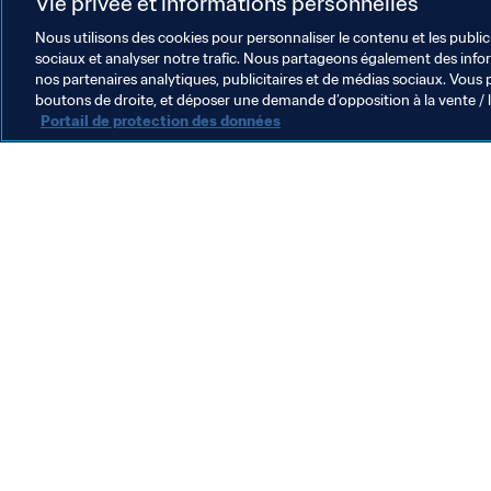
Vie privée et informations personnelles
manifestation a été reconduite en Af
les supporters en Russie.
Nous utilisons des cookies pour personnaliser le contenu et les public
sociaux et analyser notre trafic. Nous partageons également des inform
nos partenaires analytiques, publicitaires et de médias sociaux. Vous 
boutons de droite, et déposer une demande d’opposition à la vente / 
Portail de protection des données
L’action de la FIFA
Juridique
Système de transfert
Football féminin
Promotion du football
Innovation
Développement des talents
Organisation des compétitions