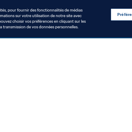
rique du Sud en 2010 puis au Brésil en 2014. Cette année, elle
ités, pour fournir des fonctionnalités de médias
Préfér
ations sur votre utilisation de notre site avec
pouvez choisir vos préférences en cliquant sur les
la transmission de vos données personnelles.
Visitez également
Toutes les infos et tous les articles
Rapports et documents
Fondation FIFA
FIFA Museum
Emplois & Carrières