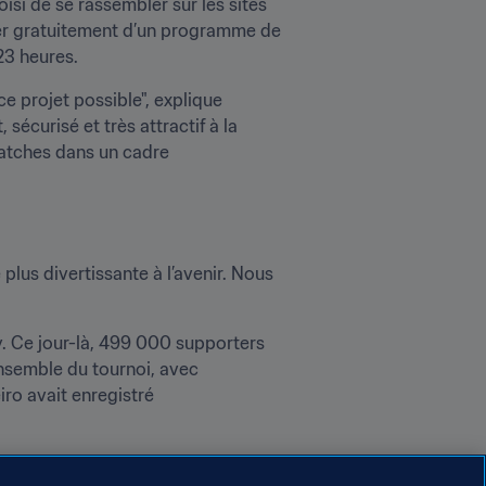
si de se rassembler sur les sites 
iter gratuitement d’un programme de 
23 heures.
ce projet possible", explique 
écurisé et très attractif à la 
matches dans un cadre 
lus divertissante à l’avenir. Nous 
ay. Ce jour-là, 499 000 supporters 
ensemble du tournoi, avec 
ro avait enregistré 
dition 2006 en Allemagne. Cette 