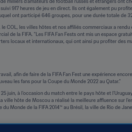
e milliers d’amateurs de football russes et étrangers ont choi
t suivi 917 heures de jeu en direct. Ils ont également pu prof
auquel ont participé 646 groupes, pour une durée totale de 3
, le COL, les villes hôtes et nos affiliés commerciaux a rendu 
ial de la FIFA. "Les FIFA Fan Fests ont mis un espace gratuit, s
rters locaux et internationaux, qui ont ainsi pu profiter des 
ail, afin de faire de la FIFA Fan Fest une expérience encore p
ouveau les fans pour la Coupe du Monde 2022 au Qatar."
e 25 juin, à l’occasion du match entre le pays hôte et l’Urugu
La ville hôte de Moscou a réalisé la meilleure affluence sur l’
 du Monde de la FIFA 2014™ au Brésil, la ville de Rio de Janei
ogramme officiel de la Coupe du Monde de la FIFA™ depuis l’é