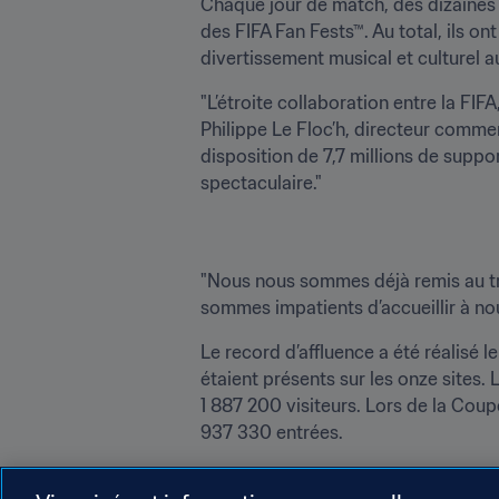
Chaque jour de match, des dizaines d
des FIFA Fan Fests™. Au total, ils on
divertissement musical et culturel 
"L’étroite collaboration entre la FIFA
Philippe Le Floc’h, directeur commerc
disposition de 7,7 millions de suppo
spectaculaire."
"Nous nous sommes déjà remis au trav
sommes impatients d’accueillir à n
Le record d’affluence a été réalisé l
étaient présents sur les onze sites. 
1 887 200 visiteurs. Lors de la Coupe
937 330 entrées.
La FIFA Fan Fest™ fait partie du pr