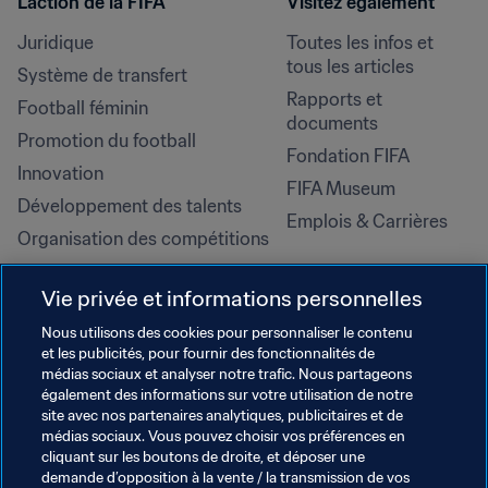
L’action de la FIFA
Visitez également
Juridique
Toutes les infos et 
tous les articles
Système de transfert
Rapports et 
Football féminin
documents
Promotion du football
Fondation FIFA
Innovation
FIFA Museum
Développement des talents
Emplois & Carrières
Organisation des compétitions
Développement durable
Vie privée et informations personnelles
Droits de l'homme et lutte contre 
la discrimination
Nous utilisons des cookies pour personnaliser le contenu
et les publicités, pour fournir des fonctionnalités de
Santé et médical
médias sociaux et analyser notre trafic. Nous partageons
Initiatives en matière de 
également des informations sur votre utilisation de notre
formation
site avec nos partenaires analytiques, publicitaires et de
médias sociaux. Vous pouvez choisir vos préférences en
cliquant sur les boutons de droite, et déposer une
demande d’opposition à la vente / la transmission de vos