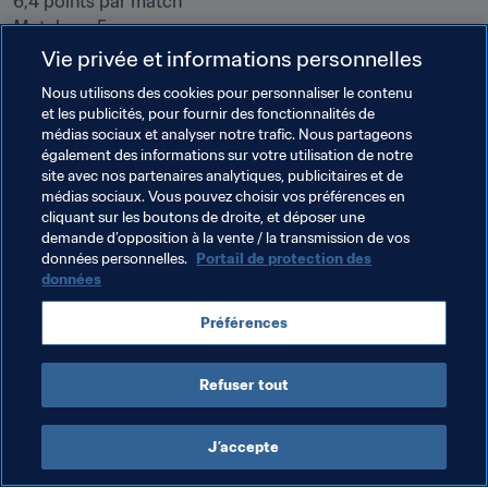
6,4 points par match

Matches : 5

Buts : 2

Vie privée et informations personnelles
Passes décisives : 0

Nous utilisons des cookies pour personnaliser le contenu
Matches sans encaisser de but : 3

et les publicités, pour fournir des fonctionnalités de
Meilleures performances : 12 points contre la République 
médias sociaux et analyser notre trafic. Nous partageons
également des informations sur votre utilisation de notre
de Corée et le Mexique
site avec nos partenaires analytiques, publicitaires et de
médias sociaux. Vous pouvez choisir vos préférences en
cliquant sur les boutons de droite, et déposer une
demande d’opposition à la vente / la transmission de vos
données personnelles.
Portail de protection des
Comme il l'est indiqué dans le règlement de la Coupe du 
données
Monde de la FIFA 2018, il n'y a pas de Prix officiel FIFA 
pour l'équipe-type de la Coupe du Monde de la FIFA 
Préférences
Russie 2018. Les seuls prix FIFA remis sont listés ici.

Refuser tout
J’accepte