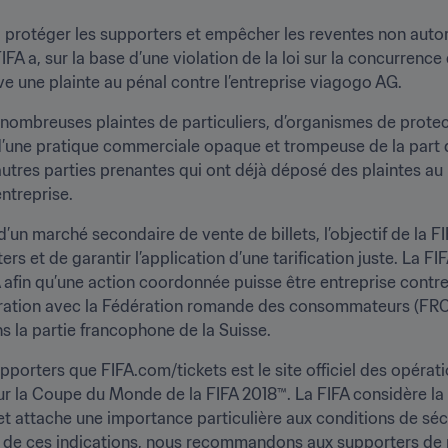
à protéger les supporters et empêcher les reventes non autor
FA a, sur la base d’une violation de la loi sur la concurrence 
e une plainte au pénal contre l’entreprise viagogo AG.
e nombreuses plaintes de particuliers, d’organismes de prot
 d’une pratique commerciale opaque et trompeuse de la part 
autres parties prenantes qui ont déjà déposé des plaintes au
entreprise.
d’un marché secondaire de vente de billets, l’objectif de la FI
ters et de garantir l’application d’une tarification juste. La 
afin qu’une action coordonnée puisse être entreprise contre 
ation avec la Fédération romande des consommateurs (FRC),
s la partie francophone de la Suisse.
pporters que FIFA.com/tickets est le site officiel des opérations
ur la Coupe du Monde de la FIFA 2018™. La FIFA considère la ven
 attache une importance particulière aux conditions de sécur
re de ces indications, nous recommandons aux supporters de n