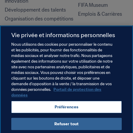
Innovation
FIFA Museum
Développement des talents
Emplois & Carrières
Organisation des compétitions
Développement durable
Vie privée et informations personnelles
Droits de l'homme et lutte contre 
la discrimination
Nous utilisons des cookies pour personnaliser le contenu
et les publicités, pour fournir des fonctionnalités de
Santé et médical
médias sociaux et analyser notre trafic. Nous partageons
Initiatives en matière de 
également des informations sur votre utilisation de notre
formation
site avec nos partenaires analytiques, publicitaires et de
médias sociaux. Vous pouvez choisir vos préférences en
cliquant sur les boutons de droite, et déposer une
demande d’opposition à la vente / la transmission de vos
données personnelles.
Portail de protection des
données
Préférences
Refuser tout