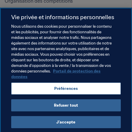
Organisation des compétitions
Développement durable
Vie privée et informations personnelles
Droits de l'homme et lutte contre 
la discrimination
Nous utilisons des cookies pour personnaliser le contenu
et les publicités, pour fournir des fonctionnalités de
Santé et médical
médias sociaux et analyser notre trafic. Nous partageons
Initiatives en matière de 
également des informations sur votre utilisation de notre
formation
site avec nos partenaires analytiques, publicitaires et de
médias sociaux. Vous pouvez choisir vos préférences en
cliquant sur les boutons de droite, et déposer une
demande d’opposition à la vente / la transmission de vos
données personnelles.
Portail de protection des
données
Préférences
Refuser tout
CONDITIONS D'UTILISATION
PORTAIL DE LA FIFA SUR LA PROTECTION DES DONNÉES
TÉLÉCHARGEMENTS
PARAMÈTRAGE DES COOKIES
Droits d'auteur © 1994 - 2025 FIFA. Tous les droits sont réservés.
J’accepte
Cookie Settings