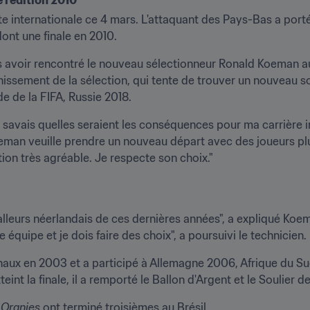
e l'édition 2010
e internationale ce 4 mars. L'attaquant des Pays-Bas a porté 1
ont une finale en 2010.
ès avoir rencontré le nouveau sélectionneur Ronald Koeman au
nissement de la sélection, qui tente de trouver un nouveau so
e de la FIFA, Russie 2018.
e savais quelles seraient les conséquences pour ma carrière in
man veuille prendre un nouveau départ avec des joueurs plu
ion très agréable. Je respecte son choix."
alleurs néerlandais de ces dernières années", a expliqué Koem
 équipe et je dois faire des choix", a poursuivi le technicien.
onaux en 2003 et a participé à Allemagne 2006, Afrique du Sud
eint la finale, il a remporté le Ballon d'Argent et le Soulier 
 
Oranjes
 ont terminé troisièmes au Brésil.