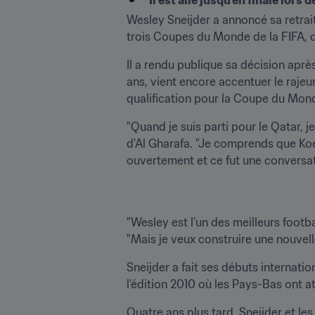
Il est allé jusqu'en finale lors d
Wesley Sneijder a annoncé sa retrait
trois Coupes du Monde de la FIFA, d
Il a rendu publique sa décision apr
ans, vient encore accentuer le rajeu
qualification pour la Coupe du Mond
"Quand je suis parti pour le Qatar, j
d'Al Gharafa. "Je comprends que Koe
ouvertement et ce fut une conversat
"Wesley est l'un des meilleurs footb
"Mais je veux construire une nouvelle
Sneijder a fait ses débuts internati
l'édition 2010 où les Pays-Bas ont att
Quatre ans plus tard, Sneijder et les