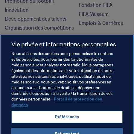
Promotion du football
Fondation FIFA
Innovation
FIFA Museum
Développement des talents
Emplois & Carrières
Organisation des compétitions
Développement durable
Vie privée et informations personnelles
Droits de l'homme et lutte contre 
la discrimination
Nous utilisons des cookies pour personnaliser le contenu
et les publicités, pour fournir des fonctionnalités de
Santé et médical
médias sociaux et analyser notre trafic. Nous partageons
Initiatives en matière de 
également des informations sur votre utilisation de notre
formation
site avec nos partenaires analytiques, publicitaires et de
médias sociaux. Vous pouvez choisir vos préférences en
cliquant sur les boutons de droite, et déposer une
demande d’opposition à la vente / la transmission de vos
données personnelles.
Portail de protection des
données
Préférences
Refuser tout