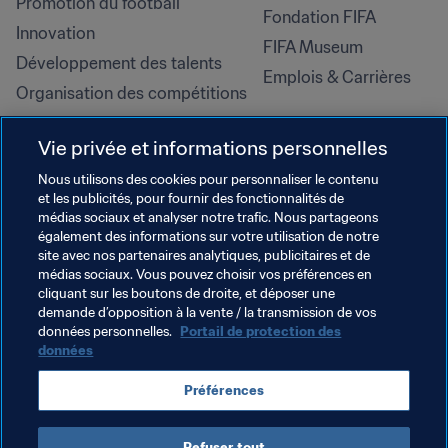
Promotion du football
Fondation FIFA
Innovation
FIFA Museum
Développement des talents
Emplois & Carrières
Organisation des compétitions
Développement durable
Vie privée et informations personnelles
Droits de l'homme et lutte contre 
la discrimination
Nous utilisons des cookies pour personnaliser le contenu
et les publicités, pour fournir des fonctionnalités de
Santé et médical
médias sociaux et analyser notre trafic. Nous partageons
Initiatives en matière de 
également des informations sur votre utilisation de notre
formation
site avec nos partenaires analytiques, publicitaires et de
médias sociaux. Vous pouvez choisir vos préférences en
cliquant sur les boutons de droite, et déposer une
demande d’opposition à la vente / la transmission de vos
données personnelles.
Portail de protection des
données
Préférences
Refuser tout