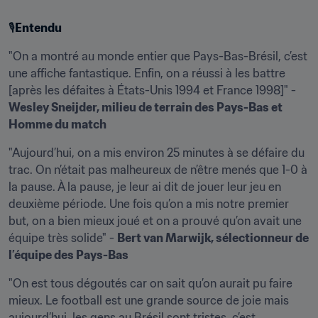
🎙️
Entendu
"On a montré au monde entier que Pays-Bas-Brésil, c’est 
une affiche fantastique. Enfin, on a réussi à les battre 
[après les défaites à États-Unis 1994 et France 1998]" - 
Wesley Sneijder, milieu de terrain des Pays-Bas et 
Homme du match
"Aujourd’hui, on a mis environ 25 minutes à se défaire du 
trac. On n’était pas malheureux de n’être menés que 1-0 à 
la pause. À la pause, je leur ai dit de jouer leur jeu en 
deuxième période. Une fois qu’on a mis notre premier 
but, on a bien mieux joué et on a prouvé qu’on avait une 
équipe très solide" - 
Bert van Marwijk, sélectionneur de 
l’équipe des Pays-Bas
"On est tous dégoutés car on sait qu’on aurait pu faire 
mieux. Le football est une grande source de joie mais 
aujourd’hui, les gens au Brésil sont tristes, c’est 