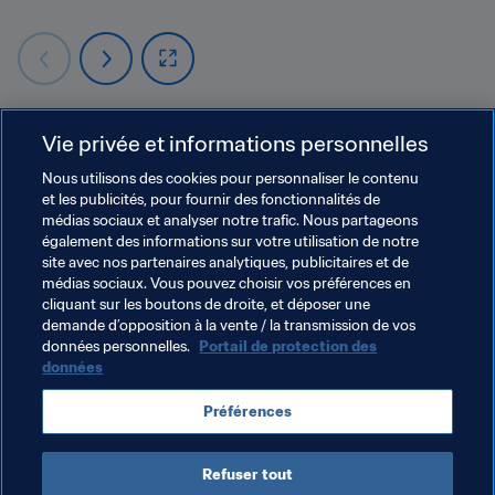
Vie privée et informations personnelles
🔜 
La suite
Nous utilisons des cookies pour personnaliser le contenu
En demi-finales, Sneijder claque son cinquième but de la 
et les publicités, pour fournir des fonctionnalités de
médias sociaux et analyser notre trafic. Nous partageons
compétition, contribuant au succès 3-2 des siens face à 
également des informations sur votre utilisation de notre
l’Uruguay. Les 
Oranje
 atteignent leur troisième finale de 
site avec nos partenaires analytiques, publicitaires et de
Coupe du Monde, après celles de 1974 et 1978. Dans le 
médias sociaux. Vous pouvez choisir vos préférences en
match pour le titre, l’Espagne se révèle trop forte, 
cliquant sur les boutons de droite, et déposer une
demande d’opposition à la vente / la transmission de vos
Andres Iniesta offrant le titre aux champions d’Europe en 
données personnelles.
Portail de protection des
prolongation. Côté brésilien, ce revers a mis un terme au 
données
premier manda
t de
 Dunga à la tête de l’équipe nationale. 
L’ancien capitaine de la 
Seleçao
 reprendra les 
Préférences
commandes après la Coupe du Monde 2014, où les 
locaux prirent la quatrième place.
Refuser tout