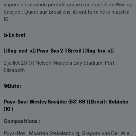
vapeur en seconde période grâce à un doublé de Wesley 
Sneijder. Quant aux Brésiliens, ils ont terminé le match à 
10.
📝
En bref
[[flag-ned-s]] 
Pays-Bas
 2-1 Brésil [[flag-bra-s]]
2 juillet 2010 | Nelson Mandela Bay Stadium, Port 
Elizabeth
⚽
Buts :
Pays-Bas : Wesley Sneijder (53’, 68’) | Brésil : Robinho 
(10’)
Compositions :
Pays-Bas
 : Maarten Stekelenburg, Gregory van Der Wiel, 