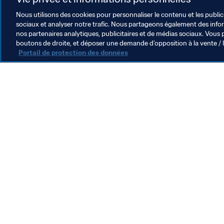
britanniques.
Nous utilisons des cookies pour personnaliser le contenu et les public
sociaux et analyser notre trafic. Nous partageons également des inform
nos partenaires analytiques, publicitaires et de médias sociaux. Vous 
boutons de droite, et déposer une demande d’opposition à la vente / 
Portail de protection des données
L’action de la FIFA
Juridique
Système de transfert
Football féminin
Promotion du football
Innovation
Développement des talents
Organisation des compétitions
Développement durable