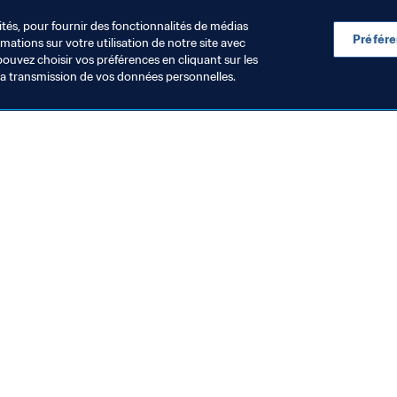
ités, pour fournir des fonctionnalités de médias
Préfér
ations sur votre utilisation de notre site avec
pouvez choisir vos préférences en cliquant sur les
la transmission de vos données personnelles.
Visitez également
Toutes les infos et tous les articles
Rapports et documents
Fondation FIFA
FIFA Museum
Emplois & Carrières