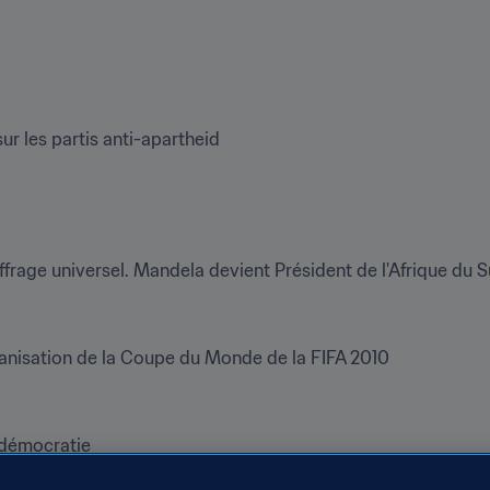
sur les partis anti-apartheid
ffrage universel. Mandela devient Président de l'Afrique du 
rganisation de la Coupe du Monde de la FIFA 2010
e démocratie
que du Sud a été disputé au Cap en 1862. Il opposait des offi