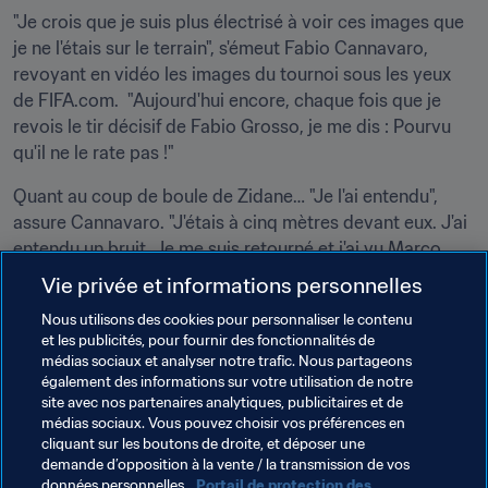
"Je crois que je suis plus électrisé à voir ces images que 
je ne l'étais sur le terrain", s'émeut Fabio Cannavaro, 
revoyant en vidéo les images du tournoi sous les yeux 
de FIFA.com.  "Aujourd'hui encore, chaque fois que je 
revois le tir décisif de Fabio Grosso, je me dis : Pourvu 
qu'il ne le rate pas !"
Quant au coup de boule de Zidane… "Je l'ai entendu", 
assure Cannavaro. "J'étais à cinq mètres devant eux. J'ai 
entendu un bruit. Je me suis retourné et j'ai vu Marco 
Materazzi allongé sur le sol. J’ai demandé à Gigi (Buffon) 
Vie privée et informations personnelles
ce qui s’était passé, car il était le seul à avoir été en 
Nous utilisons des cookies pour personnaliser le contenu
mesure de voir la scène… Il m’a dit ‘Fabio, il lui a mis un 
et les publicités, pour fournir des fonctionnalités de
coup de boule !’ "
médias sociaux et analyser notre trafic. Nous partageons
également des informations sur votre utilisation de notre
Et d’ajouter : "je considère Zidane comme un joueur 
site avec nos partenaires analytiques, publicitaires et de
extraordinaire. Mais ce jour-là, il a mal fait". Un retour en 
médias sociaux. Vous pouvez choisir vos préférences en
cliquant sur les boutons de droite, et déposer une
arrière s’impose : vidéo !
demande d’opposition à la vente / la transmission de vos
données personnelles.
Portail de protection des