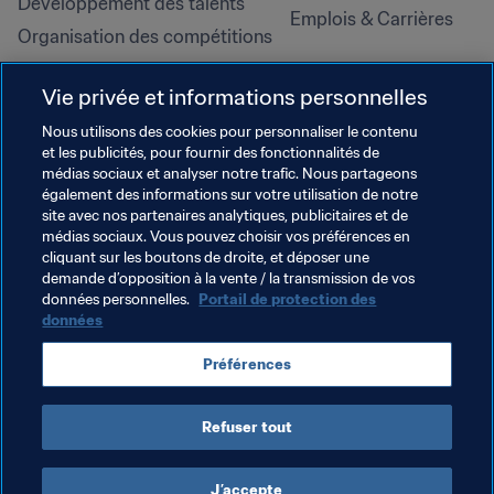
Développement des talents
Emplois & Carrières
Organisation des compétitions
Développement durable
Vie privée et informations personnelles
Droits de l'homme et lutte contre 
la discrimination
Nous utilisons des cookies pour personnaliser le contenu
et les publicités, pour fournir des fonctionnalités de
Santé et médical
médias sociaux et analyser notre trafic. Nous partageons
Initiatives en matière de 
également des informations sur votre utilisation de notre
formation
site avec nos partenaires analytiques, publicitaires et de
médias sociaux. Vous pouvez choisir vos préférences en
cliquant sur les boutons de droite, et déposer une
demande d’opposition à la vente / la transmission de vos
données personnelles.
Portail de protection des
données
Préférences
Refuser tout
CONDITIONS D'UTILISATION
PORTAIL DE LA FIFA SUR LA PROTECTION DES DONNÉES
TÉLÉCHARGEMENTS
PARAMÈTRAGE DES COOKIES
Droits d'auteur © 1994 - 2025 FIFA. Tous les droits sont réservés.
J’accepte