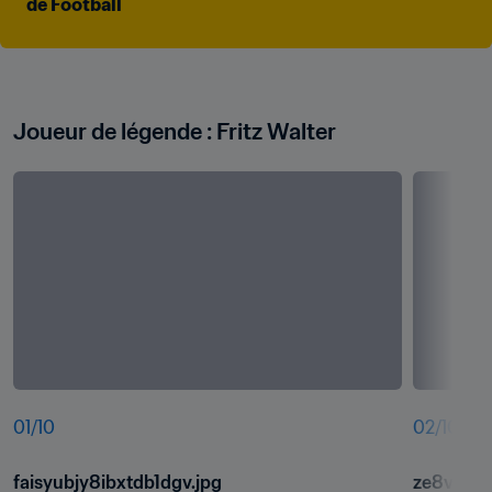
de Football
Joueur de légende : Fritz Walter
01
/
10
02
/
10
faisyubjy8ibxtdb1dgv.jpg
ze8vxbg4