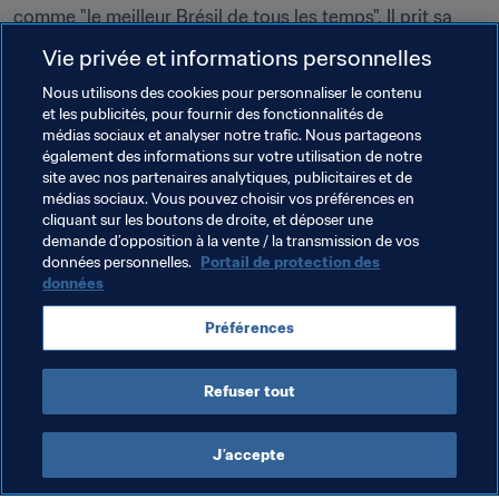
comme "le meilleur Brésil de tous les temps". Il prit sa 
retraite après Allemagne 1974 et entama une carrière 
Vie privée et informations personnelles
politique, avec succès d’ailleurs puisqu’il fut élu au 
Nous utilisons des cookies pour personnaliser le contenu
conseil municipal de São Paulo en 1976 – sans pour 
et les publicités, pour fournir des fonctionnalités de
autant oublier de soigner avec la même dévotion les 
médias sociaux et analyser notre trafic. Nous partageons
professionnels comme les quidams à l’Instituto de 
également des informations sur votre utilisation de notre
Fisioterapia du nord de São Paulo.
site avec nos partenaires analytiques, publicitaires et de
médias sociaux. Vous pouvez choisir vos préférences en
Voici donc un condensé de la grande carrière de Mario 
cliquant sur les boutons de droite, et déposer une
demande d’opposition à la vente / la transmission de vos
Américo, qui nous a quittés le 9 avril 1990 à l’âge de 77 
données personnelles.
Portail de protection des
ans. Un homme qui arpenta à vitesse grand V les 
données
pelouses de sept Coupes du Monde en tant que 
masseur... et bien plus encore...
Préférences
Refuser tout
J’accepte