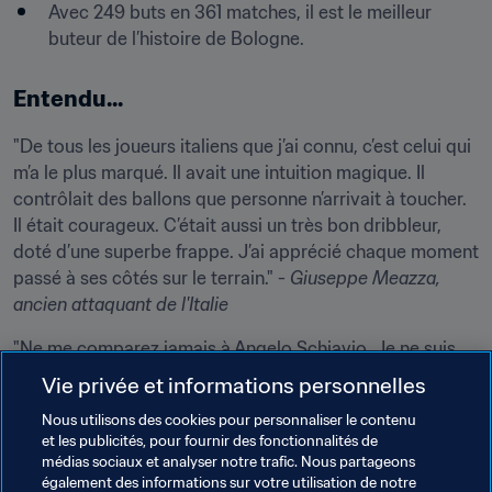
Avec 249 buts en 361 matches, il est le meilleur 
buteur de l’histoire de Bologne.
Entendu...
"De tous les joueurs italiens que j’ai connu, c’est celui qui 
m’a le plus marqué. Il avait une intuition magique. Il 
contrôlait des ballons que personne n’arrivait à toucher. 
Il était courageux. C’était aussi un très bon dribbleur, 
doté d’une superbe frappe. J’ai apprécié chaque moment 
passé à ses côtés sur le terrain." - 
Giuseppe Meazza
, 
ancien attaquant de l'Italie
"Ne me comparez jamais à Angelo Schiavio. Je ne suis 
même pas digne de cirer ses chaussures." - 
Giacomo 
Vie privée et informations personnelles
Bulgarelli
, 
ancien milieu de terrain de l'Italie
Nous utilisons des cookies pour personnaliser le contenu
et les publicités, pour fournir des fonctionnalités de
"Schiavio était une énigme que personne n’a jamais 
médias sociaux et analyser notre trafic. Nous partageons
résolue. Ses dribbles, ses intuitions, ses tirs instantanés, 
également des informations sur votre utilisation de notre