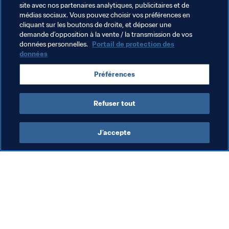
sa capacité à trouver ses partenaires ou à dézoner... il 
site avec nos partenaires analytiques, publicitaires et de
était unique en son genre." - 
Ettore Berra
, 
ancien 
médias sociaux. Vous pouvez choisir vos préférences en
cliquant sur les boutons de droite, et déposer une
footballeur et journaliste
demande d’opposition à la vente / la transmission de vos
données personnelles.
Portail de protection des
données
Thèmes en lien
Préférences
Italy
Refuser tout
J’accepte
L’action de la FIFA
Visitez également
Juridique
Toutes les infos et 
tous les articles