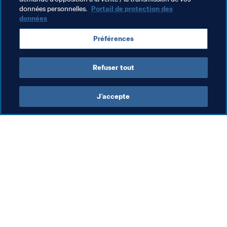
Thèmes en lien
données personnelles.
Portail de protection des
données
Compétitions FIFA
Brazil
Mali
Senegal
Préférences
Germany
Portugal
Argentina
Refuser tout
J’accepte
L’action de la FIFA
Visitez également
Juridique
Toutes les infos et 
tous les articles
Système de transfert
Rapports et 
Football féminin
documents
Promotion du football