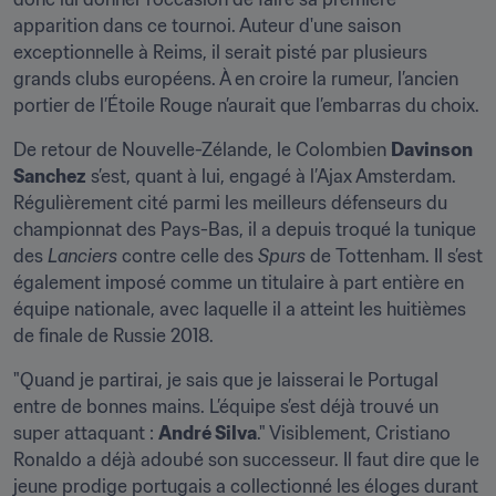
apparition dans ce tournoi. Auteur d'une saison 
exceptionnelle à Reims, il serait pisté par plusieurs 
grands clubs européens. À en croire la rumeur, l’ancien 
portier de l’Étoile Rouge n’aurait que l’embarras du choix.
De retour de Nouvelle-Zélande, le Colombien 
Davinson 
Sanchez
 s’est, quant à lui, engagé à l’Ajax Amsterdam. 
Régulièrement cité parmi les meilleurs défenseurs du 
championnat des Pays-Bas, il a depuis troqué la tunique 
des 
Lanciers
 contre celle des 
Spurs
 de Tottenham. Il s’est 
également imposé comme un titulaire à part entière en 
équipe nationale, avec laquelle il a atteint les huitièmes 
de finale de Russie 2018.
"Quand je partirai, je sais que je laisserai le Portugal 
entre de bonnes mains. L’équipe s’est déjà trouvé un 
super attaquant : 
André Silva
." Visiblement, Cristiano 
Ronaldo a déjà adoubé son successeur. Il faut dire que le 
jeune prodige portugais a collectionné les éloges durant 