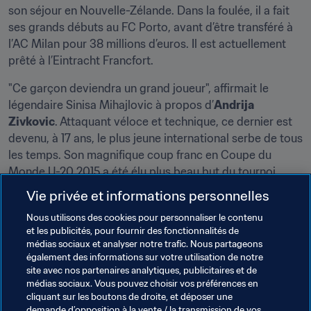
son séjour en Nouvelle-Zélande. Dans la foulée, il a fait 
ses grands débuts au FC Porto, avant d’être transféré à 
l’AC Milan pour 38 millions d’euros. Il est actuellement 
prêté à l’Eintracht Francfort.
"Ce garçon deviendra un grand joueur", affirmait le 
légendaire Sinisa Mihajlovic à propos d’
Andrija 
Zivkovic
. Attaquant véloce et technique, ce dernier est 
devenu, à 17 ans, le plus jeune international serbe de tous 
les temps. Son magnifique coup franc en Coupe du 
Monde U-20 2015 a été élu plus beau but du tournoi. 
Depuis, Zivkovic a rejoint le Benfica Lisbonne, où ses 
Vie privée et informations personnelles
performances inspirées et sa constance au plus haut 
Nous utilisons des cookies pour personnaliser le contenu
niveau n’ont pas tardé à éveiller l’intérêt de plusieurs 
et les publicités, pour fournir des fonctionnalités de
grands clubs européens.
médias sociaux et analyser notre trafic. Nous partageons
également des informations sur votre utilisation de notre
site avec nos partenaires analytiques, publicitaires et de
médias sociaux. Vous pouvez choisir vos préférences en
cliquant sur les boutons de droite, et déposer une
demande d’opposition à la vente / la transmission de vos