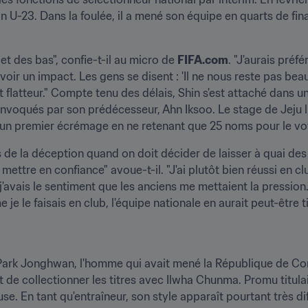
ion U-23. Dans la foulée, il a mené son équipe en quarts de fi
 et des bas", confie-t-il au micro de 
FIFA.com
. "J'aurais préfé
ir un impact. Les gens se disent : 'Il ne nous reste pas bea
tôt flatteur." Compte tenu des délais, Shin s'est attaché dans
voqués par son prédécesseur, Ahn Iksoo. Le stage de Jeju lui
à un premier écrémage en ne retenant que 25 noms pour le vo
rs de la déception quand on doit décider de laisser à quai des
mettre en confiance" avoue-t-il. "J'ai plutôt bien réussi en club
 j'avais le sentiment que les anciens me mettaient la pression
 je le faisais en club, l'équipe nationale en aurait peut-être 
 Park Jonghwan, l'homme qui avait mené la République de Cor
e collectionner les titres avec Ilwha Chunma. Promu titulair
se. En tant qu'entraîneur, son style apparaît pourtant très di