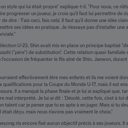
n style qui lui était propre" explique-t-il. "Pour nous, ce n'ét
re progresser un joueur, je crois qu'il faut lui permettre de s'
 dire : 'Fais ceci, fais cela'. Il faut qu'il donne une idée claire
ttre ses idées en pratique. Je n'essaye pas d'installer une a
iviale."
lection U-23, Shin avait mis en place un principe baptisé "dir
usshi 
("père") de substitution". Cette relation quasi-familiale s
l'occasion de fréquenter le fils aîné de Shin, Jaewon, durant 
pourraient effectivement être mes enfants et ils me voient d
x qualifications pour la Coupe du Monde U-17, mais il est ensu
re. Il a manqué la phase finale et je lui ai expliqué que, tant 
 mal interprété. Je lui ai dit : 'Désolé, cette fois, c'est à toi 
n talent car je pense que tu es apte à en juger. Mais si tu de
l était déçu, mais nous n'avons pas vraiment le choix."
aeyong n'a encore fixé aucun objectif précis à ses joueurs. Il 