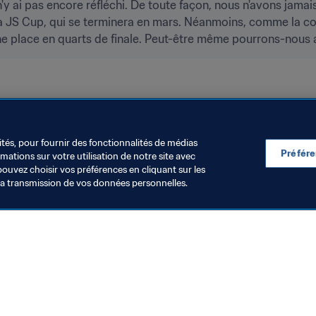
 n'y ai pas encore réfléchi. De toute façon, nous n'avons jamai
la JS Cup, qui se terminera en mars. Néanmoins, comme la com
 place en quarts de finale. Peut-être même pourrons-nous al
blic
AFC
ités, pour fournir des fonctionnalités de médias
Préfér
ations sur votre utilisation de notre site avec
pouvez choisir vos préférences en cliquant sur les
la transmission de vos données personnelles.
Visitez également
Toutes les infos et tous les articles