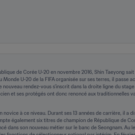
blique de Corée U-20 en novembre 2016, Shin Taeyong sait q
 Monde U-20 de la FIFA organisée sur ses terres, il passe ac
e nouveau rendez-vous s'inscrit dans la droite ligne du stage
nicien et ses protégés ont donc renoncé aux traditionnelles 
 novice à ce niveau. Durant ses 13 années de carrière, il a di
ompte également six titres de champion de République de Coré
 lancé dans son nouveau métier sur le banc de Seongnam. Au
les fonctions de sélectionneur national par intérim. En février