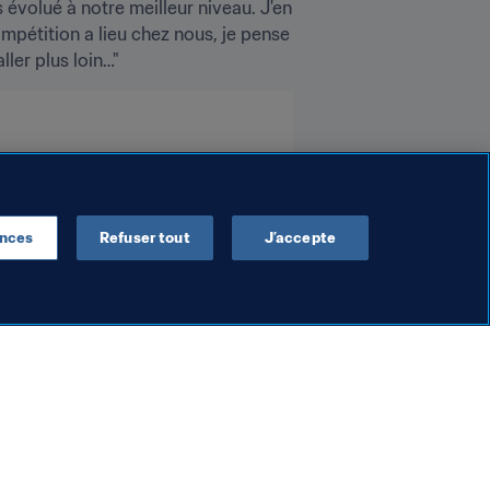
s évolué à notre meilleur niveau. J'en 
pétition a lieu chez nous, je pense 
ler plus loin…"
ences
Refuser tout
J’accepte