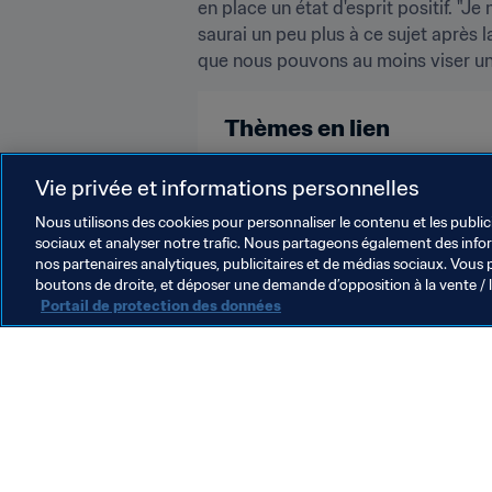
en place un état d'esprit positif. "Je
saurai un peu plus à ce sujet après 
que nous pouvons au moins viser une
Thèmes en lien
Compétitions FIFA
Korea Repu
Vie privée et informations personnelles
Nous utilisons des cookies pour personnaliser le contenu et les public
sociaux et analyser notre trafic. Nous partageons également des inform
nos partenaires analytiques, publicitaires et de médias sociaux. Vous 
boutons de droite, et déposer une demande d’opposition à la vente / 
Portail de protection des données
L’action de la FIFA
Juridique