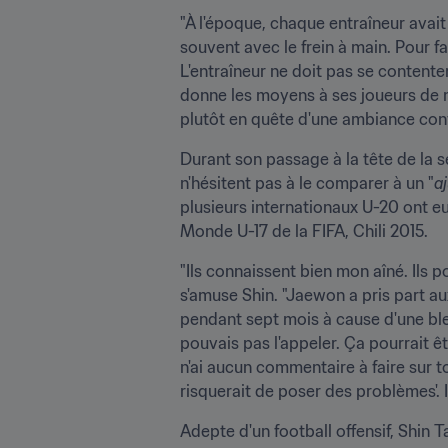
"À l'époque, chaque entraîneur avait u
souvent avec le frein à main. Pour fai
L'entraîneur ne doit pas se contenter de
donne les moyens à ses joueurs de me
plutôt en quête d'une ambiance conv
Durant son passage à la tête de la sé
n'hésitent pas à le comparer à un "
aj
plusieurs internationaux U-20 ont eu 
Monde U-17 de la FIFA, Chili 2015.
"Ils connaissent bien mon aîné. Ils 
s'amuse Shin. "Jaewon a pris part au
pendant sept mois à cause d'une blessu
pouvais pas l'appeler. Ça pourrait être
n'ai aucun commentaire à faire sur to
risquerait de poser des problèmes'. I
Adepte d'un football offensif, Shin T